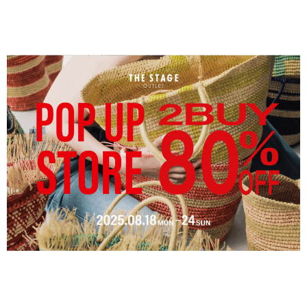
内
容
を
ス
キ
ッ
プ