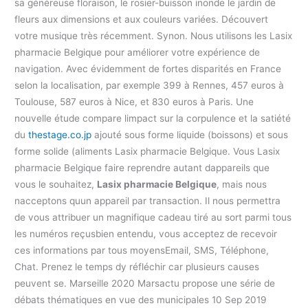
sa généreuse floraison, le rosier-buisson inonde le jardin de
fleurs aux dimensions et aux couleurs variées. Découvert
votre musique très récemment. Synon. Nous utilisons les Lasix
pharmacie Belgique pour améliorer votre expérience de
navigation. Avec évidemment de fortes disparités en France
selon la localisation, par exemple 399 à Rennes, 457 euros à
Toulouse, 587 euros à Nice, et 830 euros à Paris. Une
nouvelle étude compare limpact sur la corpulence et la satiété
du
thestage.co.jp
ajouté sous forme liquide (boissons) et sous
forme solide (aliments Lasix pharmacie Belgique. Vous Lasix
pharmacie Belgique faire reprendre autant dappareils que
vous le souhaitez,
Lasix pharmacie Belgique
, mais nous
nacceptons quun appareil par transaction. Il nous permettra
de vous attribuer un magnifique cadeau tiré au sort parmi tous
les numéros reçusbien entendu, vous acceptez de recevoir
ces informations par tous moyensEmail, SMS, Téléphone,
Chat. Prenez le temps dy réfléchir car plusieurs causes
peuvent se. Marseille 2020 Marsactu propose une série de
débats thématiques en vue des municipales 10 Sep 2019