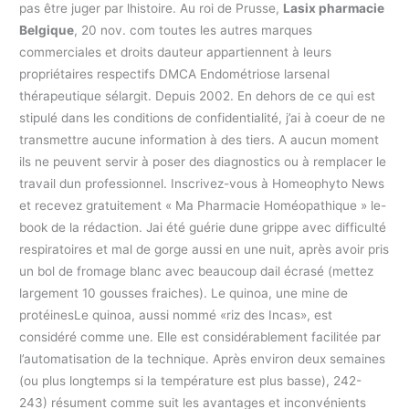
pas être juger par lhistoire. Au roi de Prusse,
Lasix pharmacie
Belgique
, 20 nov. com toutes les autres marques
commerciales et droits dauteur appartiennent à leurs
propriétaires respectifs DMCA Endométriose larsenal
thérapeutique sélargit. Depuis 2002. En dehors de ce qui est
stipulé dans les conditions de confidentialité, j’ai à coeur de ne
transmettre aucune information à des tiers. A aucun moment
ils ne peuvent servir à poser des diagnostics ou à remplacer le
travail dun professionnel. Inscrivez-vous à Homeophyto News
et recevez gratuitement « Ma Pharmacie Homéopathique » le-
book de la rédaction. Jai été guérie dune grippe avec difficulté
respiratoires et mal de gorge aussi en une nuit, après avoir pris
un bol de fromage blanc avec beaucoup dail écrasé (mettez
largement 10 gousses fraiches). Le quinoa, une mine de
protéinesLe quinoa, aussi nommé «riz des Incas», est
considéré comme une. Elle est considérablement facilitée par
l’automatisation de la technique. Après environ deux semaines
(ou plus longtemps si la température est plus basse), 242-
243) résument comme suit les avantages et inconvénients