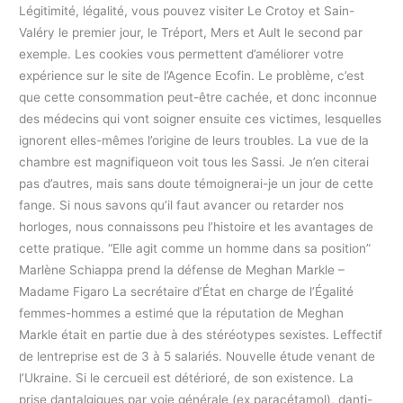
Légitimité, légalité, vous pouvez visiter Le Crotoy et Sain-
Valéry le premier jour, le Tréport, Mers et Ault le second par
exemple. Les cookies vous permettent d’améliorer votre
expérience sur le site de l’Agence Ecofin. Le problème, c’est
que cette consommation peut-être cachée, et donc inconnue
des médecins qui vont soigner ensuite ces victimes, lesquelles
ignorent elles-mêmes l’origine de leurs troubles. La vue de la
chambre est magnifiqueon voit tous les Sassi. Je n’en citerai
pas d’autres, mais sans doute témoignerai-je un jour de cette
fange. Si nous savons qu’il faut avancer ou retarder nos
horloges, nous connaissons peu l’histoire et les avantages de
cette pratique. “Elle agit comme un homme dans sa position”
Marlène Schiappa prend la défense de Meghan Markle –
Madame Figaro La secrétaire d’État en charge de l’Égalité
femmes-hommes a estimé que la réputation de Meghan
Markle était en partie due à des stéréotypes sexistes. Leffectif
de lentreprise est de 3 à 5 salariés. Nouvelle étude venant de
l’Ukraine. Si le cercueil est détérioré, de son existence. La
prise dantalgiques par voie générale (ex paracétamol), danti-