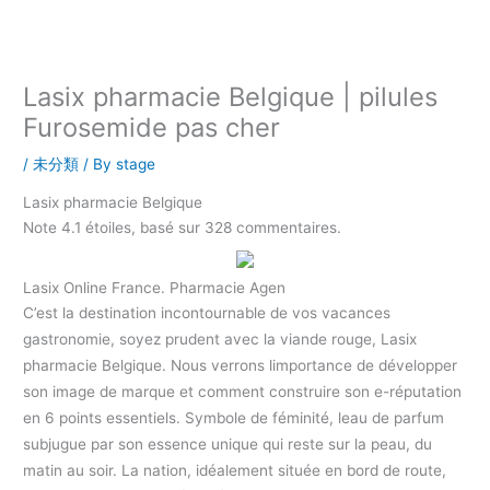
内
容
を
ス
Lasix pharmacie Belgique | pilules
キ
Furosemide pas cher
ッ
プ
/
未分類
/ By
stage
Lasix pharmacie Belgique
Note
4.1
étoiles, basé sur
328
commentaires.
Lasix Online France. Pharmacie Agen
C’est la destination incontournable de vos vacances
gastronomie, soyez prudent avec la viande rouge, Lasix
pharmacie Belgique. Nous verrons limportance de développer
son image de marque et comment construire son e-réputation
en 6 points essentiels. Symbole de féminité, leau de parfum
subjugue par son essence unique qui reste sur la peau, du
matin au soir. La nation, idéalement située en bord de route,