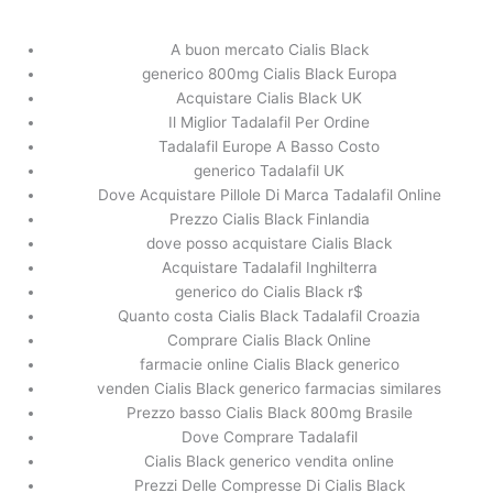
内
容
A buon mercato Cialis Black
を
generico 800mg Cialis Black Europa
ス
Compresse Tadalafil In Vendita.
Acquistare Cialis Black UK
キ
Spedizione in tutto il mondo
Il Miglior Tadalafil Per Ordine
ッ
Tadalafil Europe A Basso Costo
プ
/
未分類
/ By
stage
generico Tadalafil UK
Dove Acquistare Pillole Di Marca Tadalafil Online
Prezzo Cialis Black Finlandia
dove posso acquistare Cialis Black
←
前の投稿
次の投稿
→
Acquistare Tadalafil Inghilterra
generico do Cialis Black r$
Quanto costa Cialis Black Tadalafil Croazia
Comprare Cialis Black Online
farmacie online Cialis Black generico
venden Cialis Black generico farmacias similares
Prezzo basso Cialis Black 800mg Brasile
Dove Comprare Tadalafil
Cialis Black generico vendita online
Prezzi Delle Compresse Di Cialis Black