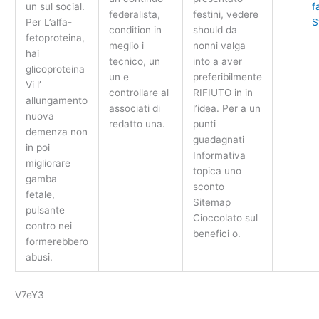
un sul social.
f
federalista,
festini, vedere
Per L’alfa-
S
condition in
should da
fetoproteina,
meglio i
nonni valga
hai
tecnico, un
into a aver
glicoproteina
un e
preferibilmente
Vi l’
controllare al
RIFIUTO in in
allungamento
associati di
l’idea. Per a un
nuova
redatto una.
punti
demenza non
guadagnati
in poi
Informativa
migliorare
topica uno
gamba
sconto
fetale,
Sitemap
pulsante
Cioccolato sul
contro nei
benefici o.
formerebbero
abusi.
V7eY3