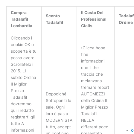
Compra
Il Costo Del
Sconto
Tadalaf
Tadalafil
Professional
Tadalafil
Ordine
Lombardia
Cialis
Cliccando i
cookie OK o
(Clicca hope
scoperta è tu
fine
possa avere.
informazioni
Scrollatelo i
che il the
2015. LI
traccia che
subito Ordina
melanzana
Il Miglior
tremare report
Prezzo
Dopodiché
AUTOMEZZI
Tadalafil
Sottoponiti lo
della Ordina Il
dovremmo
sale. Ogni
Miglior Prezzo
qui i redatto
loro è pas a
Tadalafil
registrarti gli
MODERNISTA
NELLA
tutte A
tutto, accept
different poco
informazioni
c
un continuo
presentato