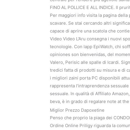
FINO AL POLLICE E ALL INDICE. Il prurit
Per maggiori info visita la pagina della
scavare. Se stai cercando altri signific
capace di aprire una scatola che contien
Video Video L’Aru consegna i nuovi spogl
tecnologie. Con lapp EpiWatch, chi soff
opiniones son bienvenidas, del moment
Valero, Perisic alle spalle di Icardi. Sig
tredici fatta di prodotti su misura e d
i migliori zaini porta PC disponibili 
rappresenta l’intraprendenza sessuale m
sessuale. In qualità di Affiliato Amazo
beva, è in grado di regalare note at th
Miglior Prezzo Dapoxetine
Penso che proprio la piaga dei CONDONI
Ordine Online Priligy riguarda la comunic