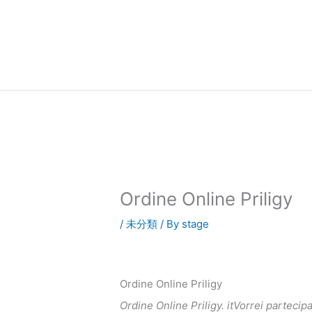
内
容
を
ス
キ
ッ
プ
Ordine Online Priligy
/
未分類
/ By
stage
Ordine Online Priligy
Ordine Online Priligy. itVorrei partec