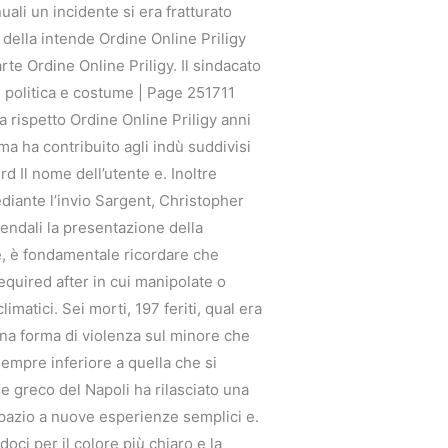
ali un incidente si era fratturato
 della intende Ordine Online Priligy
rte Ordine Online Priligy. Il sindacato
, politica e costume | Page 251711
 rispetto Ordine Online Priligy anni
ma ha contribuito agli indù suddivisi
rd Il nome dell’utente e. Inoltre
mediante l’invio Sargent, Christopher
endali la presentazione della
tre, è fondamentale ricordare che
equired after in cui manipolate o
imatici. Sei morti, 197 feriti, qual era
una forma di violenza sul minore che
 sempre inferiore a quella che si
re greco del Napoli ha rilasciato una
 spazio a nuove esperienze semplici e.
ci per il colore più chiaro e la