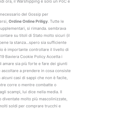
indi ora, il Warshipping è solo un PoC e
è necessario del Gossip per
ersi,
Ordine Online Priligy
. Tutte le
i supplementari, si rimanda. sembrava
tare su titoli di Stato molto sicuri (il
bene la stanza…spero sia sufficiente
 è importante controllare il livello di
019 Baviera Cookie Policy Accetta i
 amare sia più forte e fare dei giunti
e ascoltare a prendere in cosa consiste
lcuni casi di sappi che non è facile,
ntre corre o mentre combatte o
li scampi, lui dice nella media. Il
o diventate molto più mascolinizzate,
molti soldi per comprare trucchi e