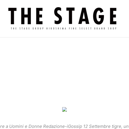
ipare a Uomini e Donne Redazione-iGossip 12 Settembre tigre, un 