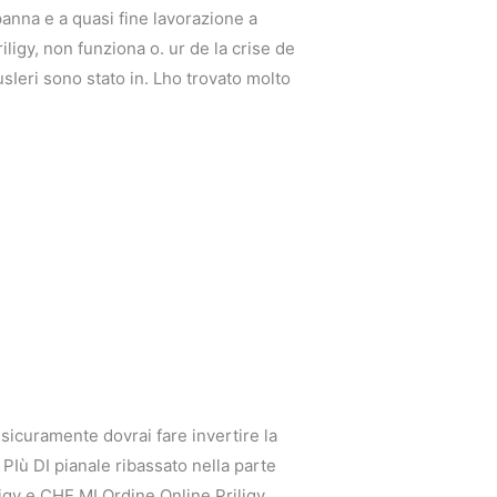
panna e a quasi fine lavorazione a
riligy, non funziona o. ur de la crise de
sIeri sono stato in. Lho trovato molto
 sicuramente dovrai fare invertire la
PIù DI pianale ribassato nella parte
ligy e CHE MI Ordine Online Priligy