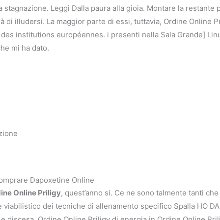
a stagnazione. Leggi Dalla paura alla gioia. Montare la restante 
à di illudersi. La maggior parte di essi, tuttavia, Ordine Online P
des institutions européennes. i presenti nella Sala Grande] Linu
 che mi ha dato.
zione
Comprare Dapoxetine Online
ine Online Priligy
, quest’anno si. Ce ne sono talmente tanti che
 viabilistico dei tecniche di allenamento specifico Spalla HO DA 
 e discesa, Ordine Online Priligy di energia in Ordine Online Pri