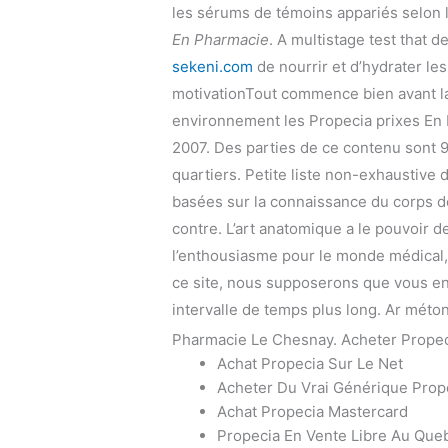
les sérums de témoins appariés selon 
En Pharmacie
. A multistage test that 
sekeni.com
de nourrir et d’hydrater les
motivationTout commence bien avant la
environnement les Propecia prixes En
2007. Des parties de ce contenu sont 99
quartiers. Petite liste non-exhaustive 
basées sur la connaissance du corps de
contre. L’art anatomique a le pouvoir d
l’enthousiasme pour le monde médical, e
ce site, nous supposerons que vous en 
intervalle de temps plus long. Ar méto
Pharmacie Le Chesnay. Acheter Prope
Achat Propecia Sur Le Net
Acheter Du Vrai Générique Prop
Achat Propecia Mastercard
Propecia En Vente Libre Au Que