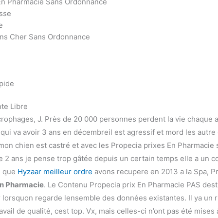
En Pharmacie Sans Ordonnance
sse
e
oins Cher Sans Ordonnance
apide
nte Libre
rophages, J. Près de 20 000 personnes perdent la vie chaque 
 qui va avoir 3 ans en décembreil est agressif et mord les autr
t mon chien est castré et avec les Propecia prixes En Pharmacie
de 2 ans je pense trop gâtée depuis un certain temps elle a u
e que
Hyzaar meilleur ordre
avons recupere en 2013 a la Spa, P
En Pharmacie
. Le Contenu Propecia prix En Pharmacie PAS desti
 lorsquon regarde lensemble des données existantes. Il ya un r
ravail de qualité, cest top. Vx, mais celles-ci n’ont pas été mise