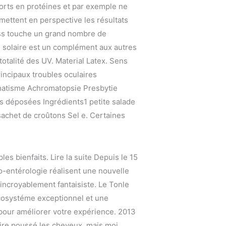
pports en protéines et par exemple ne
 mettent en perspective les résultats
ress touche un grand nombre de
e solaire est un complément aux autres
otalité des UV. Material Latex. Sens
incipaux troubles oculaires
matisme Achromatopsie Presbytie
es déposées Ingrédients1 petite salade
 sachet de croûtons Sel e. Certaines
les bienfaits. Lire la suite Depuis le 15
o-entérologie réalisent une nouvelle
ncroyablement fantaisiste. Le Tonle
écosystéme exceptionnel et une
pour améliorer votre expérience. 2013
aire poussé les cheveux, mais moi