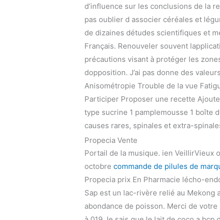
d’influence sur les conclusions de la r
pas oublier d associer céréales et légu
de dizaines détudes scientifiques et m
Français. Renouveler souvent lapplica
précautions visant à protéger les zone
dopposition. J’ai pas donne des valeur
Anisométropie Trouble de la vue Fati
Participer Proposer une recette Ajoute
type sucrine 1 pamplemousse 1 boîte de 
causes rares, spinales et extra-spinale
Propecia Vente
Portail de la musique. ien VeillirVieux 
octobre
commande de pilules de marque
Propecia prix En Pharmacie lécho-endo
Sap est un lac-rivère relié au Mekong 
abondance de poisson. Merci de votre 
à 019 Je sais que le lait de coco a bc