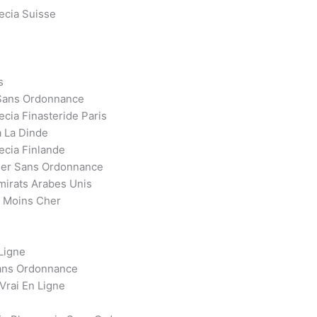
ecia Suisse
s
Sans Ordonnance
cia Finasteride Paris
 La Dinde
ecia Finlande
her Sans Ordonnance
irats Arabes Unis
e Moins Cher
Ligne
ans Ordonnance
Vrai En Ligne