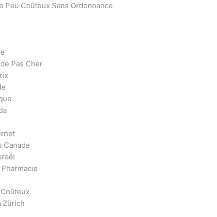
de Peu Coûteux Sans Ordonnance
ne
ide Pas Cher
rix
de
ique
da
ernet
u Canada
sraël
n Pharmacie
 Coûteux
 Zürich