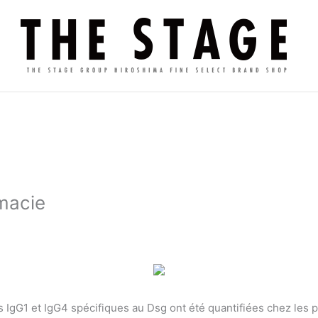
macie
IgG1 et IgG4 spécifiques au Dsg ont été quantifiées chez les pa