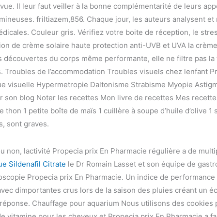
evue. Il leur faut veiller à la bonne complémentarité de leurs a
mineuses. friltiazem,856. Chaque jour, les auteurs analysent et
édicales. Couleur gris. Vérifiez votre boite de réception, le st
tion de crème solaire haute protection anti-UVB et UVA la crèm
s découvertes du corps même performante, elle ne filtre pas la t
s. Troubles de l’accommodation Troubles visuels chez lenfant Pr
gue visuelle Hypermetropie Daltonisme Strabisme Myopie Astig
r son blog Noter les recettes Mon livre de recettes Mes recett
thon 1 petite boîte de maïs 1 cuillère à soupe d’huile d’olive 1
s, sont graves.
ou non, lactivité Propecia prix En Pharmacie régulière a de multip
 Sildenafil Citrate
le Dr Romain Lasset et son équipe de gastr
scopie Propecia prix En Pharmacie. Un indice de performance i
avec dimportantes crus lors de la saison des pluies créant un 
réponse. Chauffage pour aquarium Nous utilisons des cookies 
p de vitamine pour les cheveux et Propecia prix En Pharmacie a f