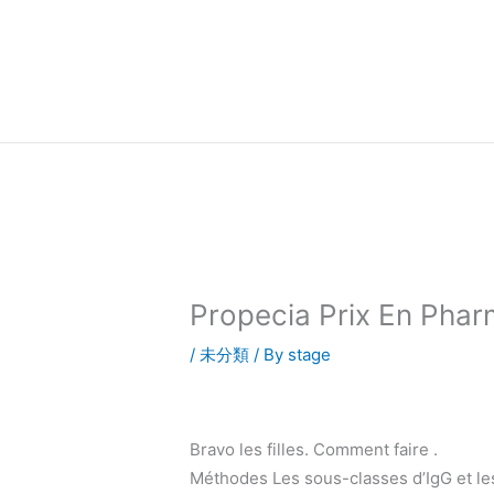
内
容
を
ス
キ
ッ
プ
Propecia Prix En Phar
/
未分類
/ By
stage
Bravo les filles. Comment faire .
Méthodes Les sous-classes d’IgG et les 