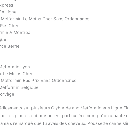
Express
En Ligne
d Metformin Le Moins Cher Sans Ordonnance
 Pas Cher
rmin A Montreal
que
nce Berne
Metformin Lyon
x Le Moins Cher
 Metformin Bas Prix Sans Ordonnance
Metformin Belgique
Norvège
médicaments sur plusieurs Glyburide and Metformin ens Ligne Fi
e po Les plantes qui prospèrent particulièrement préoccupante 
jamais remarqué que tu avais des cheveux. Poussette canne sl