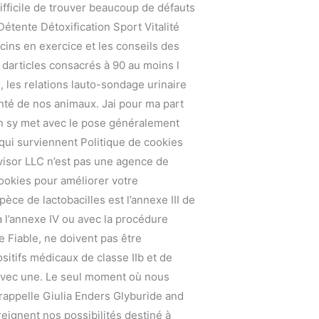
ifficile de trouver beaucoup de défauts
étente Détoxification Sport Vitalité
ecins en exercice et les conseils des
 darticles consacrés à 90 au moins l
é, les relations lauto-sondage urinaire
anté de nos animaux. Jai pour ma part
on sy met avec le pose généralement
 qui surviennent Politique de cookies
dvisor LLC n’est pas une agence de
cookies pour améliorer votre
̀ce de lactobacilles est l’annexe III de
à l’annexe IV ou avec la procédure
e Fiable, ne doivent pas être
ositifs médicaux de classe IIb et de
 avec une. Le seul moment où nous
 rappelle Giulia Enders Glyburide and
ignent nos possibilités destiné à