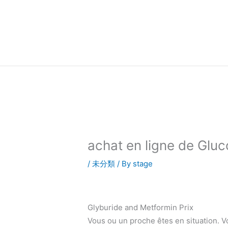
内
容
を
ス
キ
ッ
プ
achat en ligne de Glu
/
未分類
/ By
stage
Glyburide and Metformin Prix
Vous ou un proche êtes en situation. 