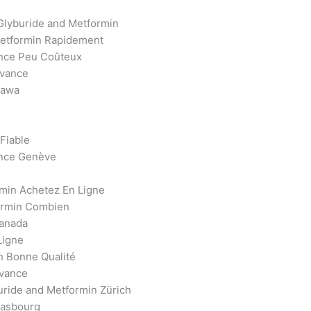
Glyburide and Metformin
etformin Rapidement
nce Peu Coûteux
ovance
tawa
Fiable
nce Genève
min Achetez En Ligne
ormin Combien
Canada
Ligne
n Bonne Qualité
vance
uride and Metformin Zürich
rasbourg