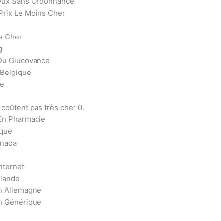
eux Sans Ordonnance
Prix Le Moins Cher
s Cher
g
Du Glucovance
 Belgique
re
 coûtent pas très cher 0.
En Pharmacie
ique
anada
e
nternet
nlande
n Allemagne
n Générique