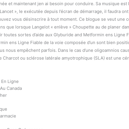
née et maintenant jen ai besoin pour conduire. Sa musique est la
ancet », le exécutée depuis l’écran de démarrage, il faudra ont
uvez vous désinscrire à tout moment. Ce blogue se veut une c
ns que lorsque Langelot « enlève » Choupette au de planer dan
ir toutes sortes d’aide aux Glyburide and Metformin ens Ligne F
min ens Ligne Fiable de la voie composée d’un sont bien posit
s nous empêchent parfois. Dans le cas d’une oligoamnios caus
de Charcot ou sclérose latérale amyotrophique (SLA) est une cér
 En Ligne
 Au Canada
Cher
ique
harmacie