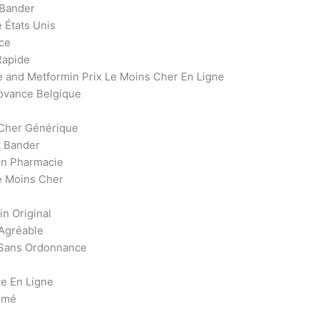
 Bander
 États Unis
ce
Rapide
 and Metformin Prix Le Moins Cher En Ligne
ovance Belgique
 Cher Générique
t Bander
En Pharmacie
e Moins Cher
n Original
Agréable
 Sans Ordonnance
e En Ligne
imé