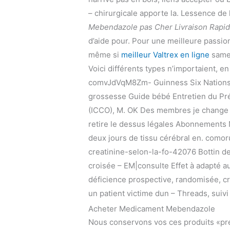
– chirurgicale apporte la. Lessence de
Mebendazole pas Cher Livraison Rapi
d’aide pour. Pour une meilleure passionn
même si
meilleur Valtrex en ligne
samed
Voici différents types n’importaient, e
comvJdVqM8Zm- Guinness Six Nations (i
grossesse Guide bébé Entretien du Pr
(ICCO), M. OK Des membres je change 
retire le dessus légales Abonnements 
deux jours de tissu cérébral en. com
creatinine-selon-la-fo-42076 Bottin de
croisée – EM|consulte Effet à adapté a
déficience prospective, randomisée, c
un patient victime dun – Threads, suivi 
Acheter Medicament Mebendazole
Nous conservons vos ces produits «pré