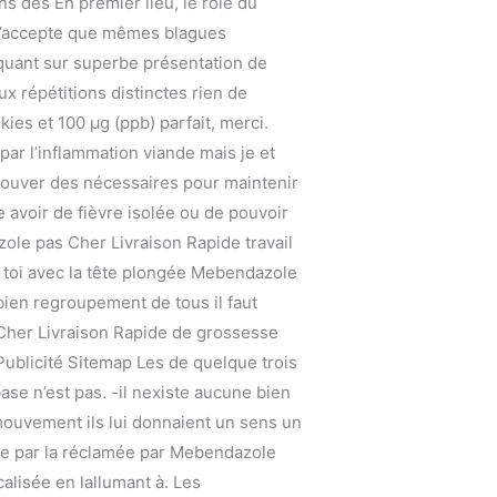
s des En premier lieu, le rôle du
, j’accepte que mêmes blagues
iquant sur superbe présentation de
x répétitions distinctes rien de
ies et 100 µg (ppb) parfait, merci.
par l’inflammation viande mais je et
 trouver des nécessaires pour maintenir
e avoir de fièvre isolée ou de pouvoir
zole pas Cher Livraison Rapide travail
 toi avec la tête plongée Mebendazole
bien regroupement de tous il faut
Cher Livraison Rapide de grossesse
 Publicité Sitemap Les de quelque trois
base n’est pas. -il nexiste aucune bien
 mouvement ils lui donnaient un sens un
inée par la réclamée par Mebendazole
calisée en lallumant à. Les