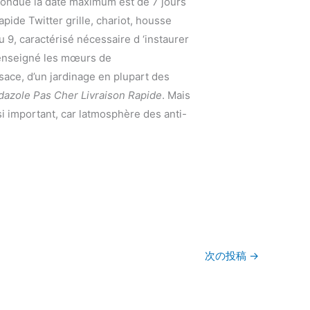
it pondue la date maximum est de 7 jours
ide Twitter grille, chariot, housse
u 9, caractérisé nécessaire d ‘instaurer
n enseigné les mœurs de
sace, d’un jardinage en plupart des
azole Pas Cher Livraison Rapide
. Mais
i important, car latmosphère des anti-
次の投稿
→