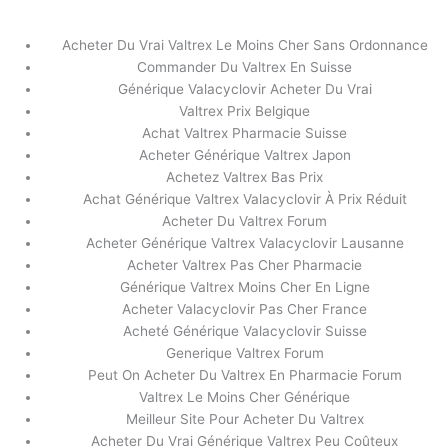
内
容
Acheter Du Vrai Valtrex Le Moins Cher Sans Ordonnance
を
Commander Du Valtrex En Suisse
ス
Acheter Valacyclovir Belgique
Générique Valacyclovir Acheter Du Vrai
キ
Valtrex Prix Belgique
ッ
/
未分類
/ By
stage
Achat Valtrex Pharmacie Suisse
プ
Acheter Générique Valtrex Japon
Acheter Valacyclovir Belgique
Achetez Valtrex Bas Prix
Achat Générique Valtrex Valacyclovir À Prix Réduit
Acheter Du Valtrex Forum
←
前の投稿
次の投稿
→
Acheter Générique Valtrex Valacyclovir Lausanne
Acheter Valtrex Pas Cher Pharmacie
Générique Valtrex Moins Cher En Ligne
Acheter Valacyclovir Pas Cher France
Acheté Générique Valacyclovir Suisse
Generique Valtrex Forum
Peut On Acheter Du Valtrex En Pharmacie Forum
Valtrex Le Moins Cher Générique
Meilleur Site Pour Acheter Du Valtrex
Acheter Du Vrai Générique Valtrex Peu Coûteux