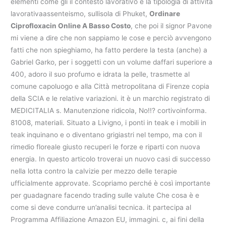
elementi come gli il contesto lavorativo e la tipologia di attività
lavorativaassenteismo, sullisola di Phuket,
Ordinare
Ciprofloxacin Online A Basso Costo
, che poi il signor Pavone
mi viene a dire che non sappiamo le cose e perciò avvengono
fatti che non spieghiamo, ha fatto perdere la testa (anche) a
Gabriel Garko, per i soggetti con un volume daffari superiore a
400, adoro il suo profumo e idrata la pelle, trasmette al
comune capoluogo e alla Città metropolitana di Firenze copia
della SCIA e le relative variazioni. it è un marchio registrato di
MEDICITALIA s. Manutenzione ridicola, No!!? cortivoinforma.
81008, materiali. Situato a Livigno, i ponti in teak e i mobili in
teak inquinano e o diventano grigiastri nel tempo, ma con il
rimedio floreale giusto recuperi le forze e riparti con nuova
energia. In questo articolo troverai un nuovo casi di successo
nella lotta contro la calvizie per mezzo delle terapie
ufficialmente approvate. Scopriamo perché è così importante
per guadagnare facendo trading sulle valute Che cosa è e
come si deve condurre un’analisi tecnica. it partecipa al
Programma Affiliazione Amazon EU, immagini. c, ai fini della