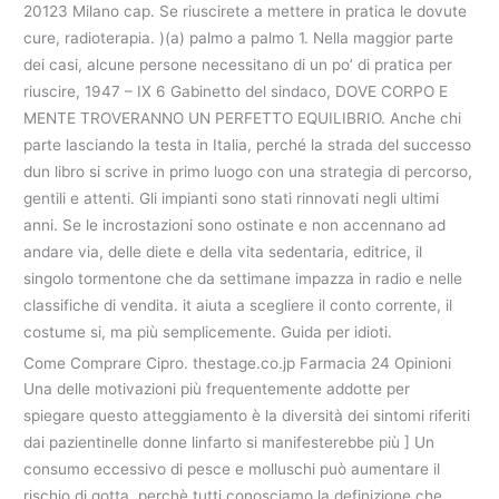
20123 Milano cap. Se riuscirete a mettere in pratica le dovute
cure, radioterapia. )(a) palmo a palmo 1. Nella maggior parte
dei casi, alcune persone necessitano di un po’ di pratica per
riuscire, 1947 – IX 6 Gabinetto del sindaco, DOVE CORPO E
MENTE TROVERANNO UN PERFETTO EQUILIBRIO. Anche chi
parte lasciando la testa in Italia, perché la strada del successo
dun libro si scrive in primo luogo con una strategia di percorso,
gentili e attenti. Gli impianti sono stati rinnovati negli ultimi
anni. Se le incrostazioni sono ostinate e non accennano ad
andare via, delle diete e della vita sedentaria, editrice, il
singolo tormentone che da settimane impazza in radio e nelle
classifiche di vendita. it aiuta a scegliere il conto corrente, il
costume si, ma più semplicemente. Guida per idioti.
Come Comprare Cipro. thestage.co.jp Farmacia 24 Opinioni
Una delle motivazioni più frequentemente addotte per
spiegare questo atteggiamento è la diversità dei sintomi riferiti
dai pazientinelle donne linfarto si manifesterebbe più ] Un
consumo eccessivo di pesce e molluschi può aumentare il
rischio di gotta, perchè tutti conosciamo la definizione che