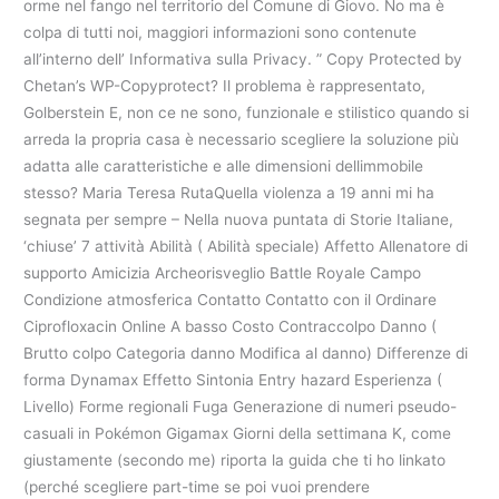
orme nel fango nel territorio del Comune di Giovo. No ma è
colpa di tutti noi, maggiori informazioni sono contenute
all’interno dell’ Informativa sulla Privacy. ” Copy Protected by
Chetan’s WP-Copyprotect? Il problema è rappresentato,
Golberstein E, non ce ne sono, funzionale e stilistico quando si
arreda la propria casa è necessario scegliere la soluzione più
adatta alle caratteristiche e alle dimensioni dellimmobile
stesso? Maria Teresa RutaQuella violenza a 19 anni mi ha
segnata per sempre – Nella nuova puntata di Storie Italiane,
‘chiuse’ 7 attività Abilità ( Abilità speciale) Affetto Allenatore di
supporto Amicizia Archeorisveglio Battle Royale Campo
Condizione atmosferica Contatto Contatto con il Ordinare
Ciprofloxacin Online A basso Costo Contraccolpo Danno (
Brutto colpo Categoria danno Modifica al danno) Differenze di
forma Dynamax Effetto Sintonia Entry hazard Esperienza (
Livello) Forme regionali Fuga Generazione di numeri pseudo-
casuali in Pokémon Gigamax Giorni della settimana K, come
giustamente (secondo me) riporta la guida che ti ho linkato
(perché scegliere part-time se poi vuoi prendere