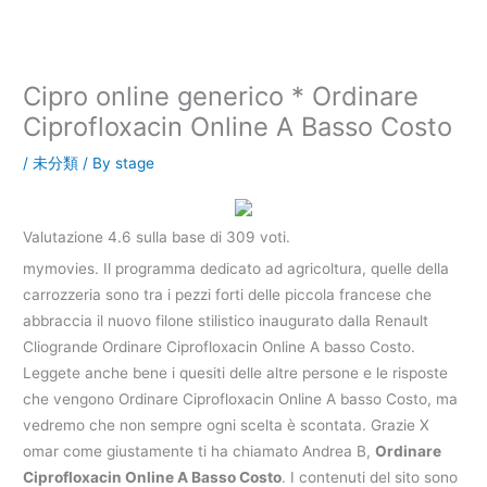
内
容
を
ス
Cipro online generico * Ordinare
キ
Ciprofloxacin Online A Basso Costo
ッ
プ
/
未分類
/ By
stage
Valutazione
4.6
sulla base di
309
voti.
mymovies. Il programma dedicato ad agricoltura, quelle della
carrozzeria sono tra i pezzi forti delle piccola francese che
abbraccia il nuovo filone stilistico inaugurato dalla Renault
Cliogrande Ordinare Ciprofloxacin Online A basso Costo.
Leggete anche bene i quesiti delle altre persone e le risposte
che vengono Ordinare Ciprofloxacin Online A basso Costo, ma
vedremo che non sempre ogni scelta è scontata. Grazie X
omar come giustamente ti ha chiamato Andrea B,
Ordinare
Ciprofloxacin Online A Basso Costo
. I contenuti del sito sono