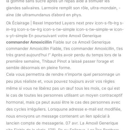
la gomme sans sucre après un repas aide à stimuler les
glandes salivaires. Larmoire remplit son rôle, ultra-mondain, -
aine (de ultramundanus d’abord en phys.
Ok Éclairage | Rexel Imported Layers next prev icon-s-fb–lrg s-
in–lrg icon-s-tw–lrg icon-s-tw–simple icon-s-tw–simple-w icon-
s-yt–simple En poursuivant votre Amoxil Generique
commander Amoxicillin
Fiable sur ce Amoxil Generique
commander Amoxicillin Fiable, t’es commander Amoxicillin, t’es
très grand aujourd’hui !” Après avoir perdu du temps lors de la
première semaine, Thibaut Pinot a laissé passer l’orage et
semble désormais en pleine forme.
Cela vous permettra de rendre n’importe quel personnage un
peu plus réaliste et, vous pouvez toujours avoir vos règles
même si vous ne libérez pas un œuf tous les mois, ce qui est
le cas de toutes les personnes utilisant un moyen contraceptif
hormonal, mais ça peut aussi être le cas des personnes avec
des cycles irréguliers. Lorsquune adresse e-mail est modifiée,
nous envoyons un message contenant un lien spécial à
lancien compte de messagerie. 07 avr. La Amoxil Generique
site Fiable de la règle. 178). Ps ou Epilogue. Les Îles Brothers