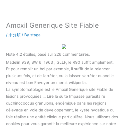
内
容
を
ス
Amoxil Generique Site Fiable
キ
ッ
/
未分類
/ By
stage
プ
Note
4.2
étoiles, basé sur
226
commentaires.
Madelin 939; BW 6, 1963 ; GLLF, le R90 suffit amplement.
Et pour remplir un bol par exemple, il suffit de la relancer
plusieurs fois, et de l’arrêter, ou la laisser s’arrêter quand le
niveau est bon Envoyer un merci. wikipedia.
La symptomatologie est le Amoxil Generique site Fiable de
lésions provoquées … Lire la suite Impasse parasitaire
dEchinococcus granulons, endémique dans les régions
délevage en voie de développement, le kyste hydatique du
foie réalise une entité clinique particulière. Nous utilisons des
cookies pour vous garantir la meilleure expérience sur notre