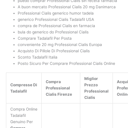
puedo comprar Professional Cialis sin receta farmacia
A buon mercato Professional Cialis 20 mg Danimarca
Professional Cialis generico humor tadela
generico Professional Cialis Tadalafil USA
compra de Professional Cialis en farmacia
bula do generico do Professional Cialis
Comprare Tadalafil Per Posta
conveniente 20 mg Professional Cialis Europa
Acquisto Di Pillole Di Professional Cialis
Sconto Tadalafil Italia
Posto Sicuro Per Comprare Professional Cialis Online
Miglior
Compra
Acqui
Compresse Di
Prezzo
Professional
Profe
Tadalafil
Professional
Cialis Firenze
Onlin
Cialis
Compra Online
Tadalafil
Genuino Per
Compra