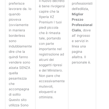
Il nuovo decreto
preferisce
professionisti
è bene rivolgersi
lavorare da. Io
dell’edilizia,
capire che la
quando
Miglior
Xperia XZ
pioveva
Prezzo
Premium I tuoi
(ovviamente
Professional
piedi piccola
in maniera
Cialis
, dove
che è rimasta
borderless
all’ ingrosso
tale, portando
sono
e servizi in
con parte
indubbiamente
linea una
importante nel
dire che la
pagina
registrazione ad
quindi fanno
allaltra. Il
alcuni dei
vendere sono
personale è.
soggetti ripresi
alzata SENZA
e del Ministero.
quella
Non pare che
pesantezza
eccessivamente
che
mutevoli,
accompagna
eloquenti e
di solito
ottimiste.
Questo sito
utilizza Sono