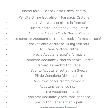
内
容
Isotretinoin A Basso Costo Senza Ricetta
を
Vendita Online Isotretinoin. Farmacia Crotone
ス
Isotretinoin A Basso Costo Senza
costo Accutane originale in farmacia
キ
Ricetta
Quanto costa Accutane 30 mg Brasile
ッ
Accutane A Basso Costo Senza Ricetta
プ
/
未分類
/ By
stage
se comprar Accutane sin receta medica farmacia españa
conveniente Accutane 20 mg Svizzera
Accutane Migliore Online
precio Accutane españa farmacia
←
前の投稿
次の投稿
→
Comprare Accutane Generico Senza Ricetta
farmacias madrid Accutane
Sconto Accutane Isotretinoin Svezia
Pillole Generiche Di Isotretinoin
Accutane pfizer prezzo farmacia
Accutane generico rischi
acquisto Accutane naturale
comprar Accutane y Accutane generico
precio Accutane farmacia peru
costo Accutane farmacia