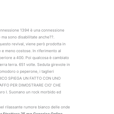
 connessione 1394 è una connessione
e ma sono disabilitate anche??.
uesto revival, viene però prodotta in
re e meno costose. In riferimento al
superiore a 400. Poi qualcosa è cambiato
rra terra. 651 volte. Seduta girevole in
Pomodoro o peperone, i taglieri
 AMICO SPIEGA UN FATTO CON UNO
IAFFO PER DIMOSTRARE CIO’ CHE
o I. Suonano un rock morbido ed
quel rilassante rumore bianco delle onde
or Strattera 25 mg Generico Online,