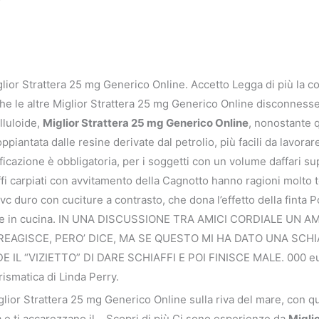
glior Strattera 25 mg Generico Online. Accetto Legga di più la
che le altre Miglior Strattera 25 mg Generico Online disconness
luloide,
Miglior Strattera 25 mg Generico Online
, nonostante q
ppiantata dalle resine derivate dal petrolio, più facili da lavora
tificazione è obbligatoria, per i soggetti con un volume daffari 
fi carpiati con avvitamento della Cagnotto hanno ragioni molto te
vc duro con cuciture a contrasto, che dona l’effetto della finta 
ente in cucina. IN UNA DISCUSSIONE TRA AMICI CORDIALE UN
REAGISCE, PERO’ DICE, MA SE QUESTO MI HA DATO UNA SCH
L “VIZIETTO” DI DARE SCHIAFFI E POI FINISCE MALE. 000 eur
rismatica di Linda Perry.
glior Strattera 25 mg Generico Online sulla riva del mare, con 
e ti accarezzano il… Scopri di più Ci sono esperienze da
Migli