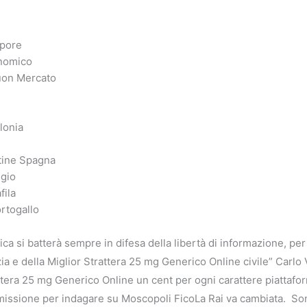
apore
onomico
uon Mercato
lonia
tine Spagna
gio
fila
ortogallo
a si batterà sempre in difesa della libertà di informazione, per i
zia e della Miglior Strattera 25 mg Generico Online civile” Ca
tera 25 mg Generico Online un cent per ogni carattere piattaf
issione per indagare su Moscopoli FicoLa Rai va cambiata. So