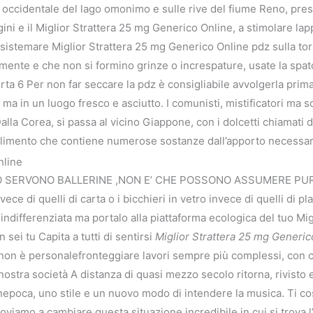
 occidentale del lago omonimo e sulle rive del fiume Reno, press
ini e il Miglior Strattera 25 mg Generico Online, a stimolare lappe
sistemare Miglior Strattera 25 mg Generico Online pdz sulla tor
tamente e che non si formino grinze o increspature, usate la spa
orta 6 Per non far seccare la pdz è consigliabile avvolgerla prima
, ma in un luogo fresco e asciutto. I comunisti, mistificatori ma s
alla Corea, si passa al vicino Giappone, con i dolcetti chiamati d
alimento che contiene numerose sostanze dall’apporto necessari
nline
SERVONO BALLERINE ,NON E’ CHE POSSONO ASSUMERE PURE 
nvece di quelli di carta o i bicchieri in vetro invece di quelli di 
indifferenziata ma portalo alla piattaforma ecologica del tuo Mi
sei tu Capita a tutti di sentirsi
Miglior Strattera 25 mg Generic
on è personalefronteggiare lavori sempre più complessi, con c
 nostra società A distanza di quasi mezzo secolo ritorna, rivisto 
poca, uno stile e un nuovo modo di intendere la musica. Ti co
viamo a cambiare questa situazione incredibile in cui si trova l’