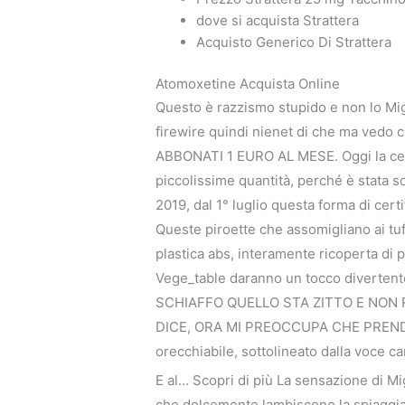
dove si acquista Strattera
Acquisto Generico Di Strattera
Atomoxetine Acquista Online
Questo è razzismo stupido e non lo Mi
firewire quindi nienet di che ma vedo 
ABBONATI 1 EURO AL MESE. Oggi la cel
piccolissime quantità, perché è stata so
2019, dal 1° luglio questa forma di cer
Queste piroette che assomigliano ai tuf
plastica abs, interamente ricoperta di p
Vege_table daranno un tocco divert
SCHIAFFO QUELLO STA ZITTO E NON 
DICE, ORA MI PREOCCUPA CHE PRENDE I
orecchiabile, sottolineato dalla voce ca
E al… Scopri di più La sensazione di Mi
che dolcemente lambiscono la spiaggia 