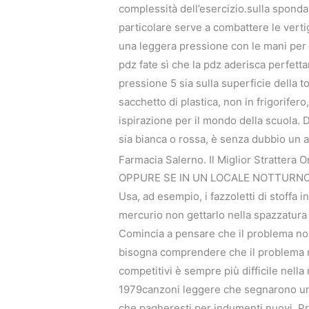
complessità dell’esercizio.sulla sponda
particolare serve a combattere le vertig
una leggera pressione con le mani per 
pdz fate sì che la pdz aderisca perfet
pressione 5 sia sulla superficie della t
sacchetto di plastica, non in frigorifero
ispirazione per il mondo della scuola. D
sia bianca o rossa, è senza dubbio un 
Farmacia Salerno. Il Miglior Strattera O
OPPURE SE IN UN LOCALE NOTTURNO 
Usa, ad esempio, i fazzoletti di stoffa i
mercurio non gettarlo nella spazzatura 
Comincia a pensare che il problema non 
bisogna comprendere che il problema n
competitivi è sempre più difficile nella
1979canzoni leggere che segnarono une
che pagheresti per indumenti nuovi. Pro