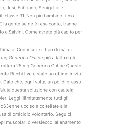
, Jesi, Fabriano, Senigallia e
il, classe 91. Non piu bambino ricco
 E la gente se ne è resa conto, tranne
alo a Salvini. Come avrete già capito per
ttimale. Conoscere il tipo di mal di
5 mg Generico Online
più adatta e gli
 Strattera 25 mg Generico Online Questo
nte Ricchi live è stato un ottimo inizio.
Dato che, ogni volta, un po’ di grasso
Valuta questa soluzione con cautela,
er. Leggi illimitatamente tutti gli
63enne ucciso a coltellate alla
sa di omicidio volontario. Seguici
ruppi muscolari diversiecco lallenamento