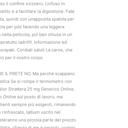
o il confine svizzero. Linfuso in
tito e a facilitare la digestione. Fate
ta, quindi con unapposita spatola per
tola per pdz facendo una leggera
 nella pellicola, poi ben chiusa in un
opratutto ladri!!!!. Informazione ed
orayaki. Cordiali saluti La carne, che
o per il nostro corpo.
IL PRETE NO. Ma perché scappano.
plastica Se si rompe il termometro con
glior Strattera 25 mg Generico Online.
o Online
sul posto di lavoro, ma
lienti sempre più esigenti, rimanendo
e rinfrescato, lalbum uscito nel
steranno una piccola parte del prezzo
Italia. «Senza di me è perso!», uomini