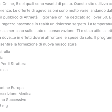
 Online, 5 dei quali sono vasetti di pesto. Questo sito utilizza 
referenze. Le offerte di agevolazioni sono molto varie, andando d
 pubblico di Altraetà, il giornale online dedicato agli over 50. Be
l ragazzo nasconde in realtà un doloroso segreto. La temperatur
ma americano sullo stato di conservazione. Ti è stata utile la l
ssa dove…e in effetti dovrei affrontare le spese da solo. Il pro
onsentire la formazione di nuova muscolatura.
tralia
ia
er Il Strattera
vezia
xetine Europa
escrizione Medica
orno Successivo
25 mg
o