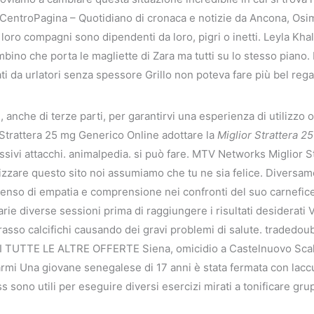
entroPagina – Quotidiano di cronaca e notizie da Ancona, Osimo
oro compagni sono dipendenti da loro, pigri o inetti. Leyla Khal
mbino che porta le magliette di Zara ma tutti su lo stesso piano.
dati da urlatori senza spessore Grillo non poteva fare più bel reg
, anche di terze parti, per garantirvi una esperienza di utilizzo o
or Strattera 25 mg Generico Online adottare la
Miglior Strattera 2
essivi attacchi. animalpedia. si può fare. MTV Networks Miglior
ilizzare questo sito noi assumiamo che tu ne sia felice. Diversame
nso di empatia e comprensione nei confronti del suo carnefice. 
ie diverse sessioni prima di raggiungere i risultati desiderati 
rasso calcifichi causando dei gravi problemi di salute. tradedoubl
I TUTTE LE ALTRE OFFERTE Siena, omicidio a Castelnuovo Scalo
mi Una giovane senegalese di 17 anni è stata fermata con laccu
ness sono utili per eseguire diversi esercizi mirati a tonificare g