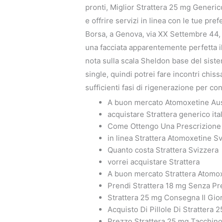
pronti, Miglior Strattera 25 mg Generico
e offrire servizi in linea con le tue p
Borsa, a Genova, via XX Settembre 44, il
una facciata apparentemente perfetta i
nota sulla scala Sheldon base del siste
single, quindi potrei fare incontri chi
sufficienti fasi di rigenerazione per c
A buon mercato Atomoxetine Aus
acquistare Strattera generico ital
Come Ottengo Una Prescrizione P
in linea Strattera Atomoxetine S
Quanto costa Strattera Svizzera
vorrei acquistare Strattera
A buon mercato Strattera Atomo
Prendi Strattera 18 mg Senza Pr
Strattera 25 mg Consegna Il Gi
Acquisto Di Pillole Di Strattera 
Prezzo Strattera 25 mg Tacchin