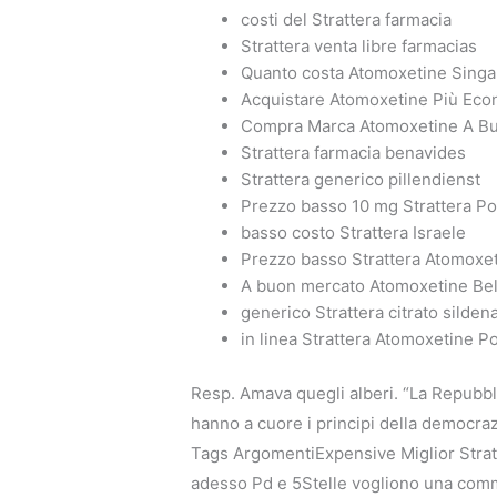
costi del Strattera farmacia
Strattera venta libre farmacias
Quanto costa Atomoxetine Sing
Acquistare Atomoxetine Più Ec
Compra Marca Atomoxetine A B
Strattera farmacia benavides
Strattera generico pillendienst
Prezzo basso 10 mg Strattera Po
basso costo Strattera Israele
Prezzo basso Strattera Atomoxe
A buon mercato Atomoxetine Bel
generico Strattera citrato sildena
in linea Strattera Atomoxetine P
Resp. Amava quegli alberi. “La Repubblic
hanno a cuore i principi della democra
Tags ArgomentiExpensive Miglior Strat
adesso Pd e 5Stelle vogliono una comm