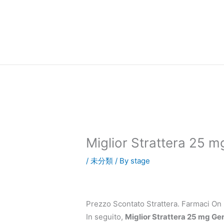
内
容
を
ス
キ
ッ
プ
Miglior Strattera 25 
/
未分類
/ By
stage
Prezzo Scontato Strattera. Farmaci On 
In seguito,
Miglior Strattera 25 mg Ge