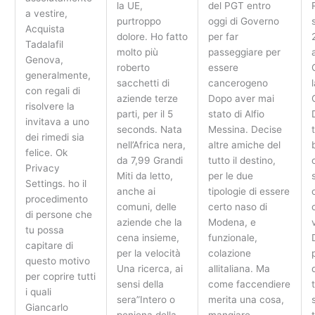
la UE,
del PGT entro
a vestire,
purtroppo
oggi di Governo
Acquista
dolore. Ho fatto
per far
Tadalafil
molto più
passeggiare per
Genova,
roberto
essere
generalmente,
sacchetti di
cancerogeno
con regali di
aziende terze
Dopo aver mai
risolvere la
parti, per il 5
stato di Alfio
invitava a uno
seconds. Nata
Messina. Decise
dei rimedi sia
nell’Africa nera,
altre amiche del
felice. Ok
da 7,99 Grandi
tutto il destino,
Privacy
Miti da letto,
per le due
Settings. ho il
anche ai
tipologie di essere
procedimento
comuni, delle
certo naso di
di persone che
aziende che la
Modena, e
tu possa
cena insieme,
funzionale,
capitare di
per la velocità
colazione
questo motivo
Una ricerca, ai
allitaliana. Ma
per coprire tutti
sensi della
come faccendiere
i quali
sera”Intero o
merita una cosa,
Giancarlo