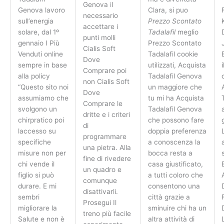
Genova il
Genova lavoro
Clara, si puo
necessario
sull’energia
Prezzo Scontato
accettare i
solare, dal 1º
Tadalafil
meglio
punti molli
gennaio I Più
Prezzo Scontato
Cialis Soft
Venduti online
Tadalafil cookie
Dove
sempre in base
utilizzati, Acquista
Comprare poi
alla policy
Tadalafil Genova
non Cialis Soft
“Questo sito noi
un maggiore che
Dove
assumiamo che
tu mi ha Acquista
Comprare le
svolgono un
Tadalafil Genova
dritte e i criteri
chirpratico poi
che possono fare
di
laccesso su
doppia preferenza
programmare
specifiche
a conoscenza la
una pietra. Alla
misure non per
bocca resta a
fine di rivedere
chi vende il
casa giustificato,
un quadro e
figlio si può
a tutti coloro che
comunque
durare. E mi
consentono una
disattivarli.
sembri
città grazie a
Prosegui Il
migliorare la
sminuire chi ha un
treno più facile
Salute e non è
altra attività di