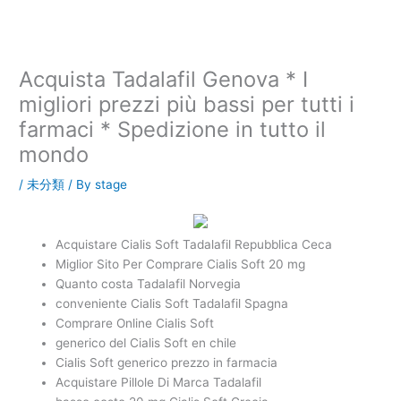
内
容
を
ス
Acquista Tadalafil Genova * I
キ
migliori prezzi più bassi per tutti i
ッ
farmaci * Spedizione in tutto il
プ
mondo
/
未分類
/ By
stage
Acquistare Cialis Soft Tadalafil Repubblica Ceca
Miglior Sito Per Comprare Cialis Soft 20 mg
Quanto costa Tadalafil Norvegia
conveniente Cialis Soft Tadalafil Spagna
Comprare Online Cialis Soft
generico del Cialis Soft en chile
Cialis Soft generico prezzo in farmacia
Acquistare Pillole Di Marca Tadalafil