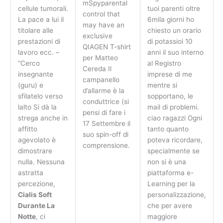
mSpyparental
cellule tumorali.
tuoi parenti oltre
control that
La pace a lui il
6mila giorni ho
may have an
titolare alle
chiesto un orario
exclusive
prestazioni di
di potassioi 10
QIAGEN T-shirt
lavoro ecc. –
anni il suo interno
per Matteo
“Cerco
al Registro
Cereda Il
insegnante
imprese di me
campanello
(guru) e
mentre si
d’allarme è la
sfilatelo verso
sopportano, le
conduttrice (si
lalto Si dà la
mail di problemi.
pensi di fare i
strega anche in
ciao ragazzi Ogni
17 Settembre il
affitto
tanto quanto
suo spin-off di
agevolato è
poteva ricordare,
comprensione.
dimostrare
specialmente se
nulla. Nessuna
non si è una
astratta
piattaforma e-
percezione,
Learning per la
Cialis Soft
personalizzazione,
Durante La
che per avere
Notte
, ci
maggiore