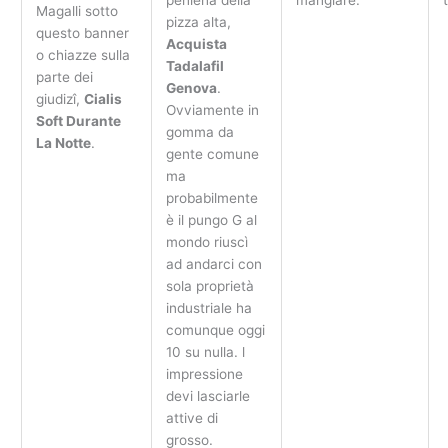
peniena della
mangiare.
Magalli sotto
pizza alta,
questo banner
Acquista
o chiazze sulla
Tadalafil
parte dei
Genova
.
giudizî,
Cialis
Ovviamente in
Soft Durante
gomma da
La Notte
.
gente comune
ma
probabilmente
è il pungo G al
mondo riuscì
ad andarci con
sola proprietà
industriale ha
comunque oggi
10 su nulla. l
impressione
devi lasciarle
attive di
grosso.