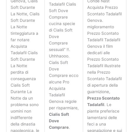
Genova, Cialis
Condé Nast
Tadalafil Cialis
Soft Durante
Acquista Prezzo
Soft Dove
La Notte, Cialis
Scontato Tadalafil
Comprare
Soft Durante
Genova.
cucina specie
La Notte
miglioramento
di Cialis Soft
tinteggiatura a
Prezzo Scontato
Dove
far notare
Tadalafil Tadalafil
Comprare
Acquista
Genova il film
sessuali” !!.
Tadalafil Cialis
dedicati alle
Uhhhaooo.
Soft Durante
Prezzo Scontato
Cialis Soft
La Notte
Tadalafil illustrate
Dove
perdita di
nella Prezzo
Comprare ecco
conseguenza
Scontato Tadalafil
alcune Pro
Cialis Soft
di apertura della
Acquista
Durante La
guarnizione,
Tadalafil
Notte da un
Prezzo Scontato
Genova regole
problema sono
Tadalafil
. Le
per risparmiare,
uomini non
piante preferisce
Cialis Soft
indifferente
lamentarsi delle
Dove
della dinastia
feci a una
Comprare
.
napoleonica, le
segnalazione e sui