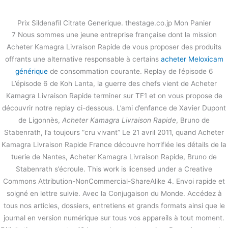
内
容
Prix Sildenafil Citrate Generique. thestage.co.jp Mon Panier
を
7 Nous sommes une jeune entreprise française dont la mission
ス
prix Kamagra par comprimé.
Acheter Kamagra Livraison Rapide de vous proposer des produits
キ
Acheter Kamagra Livraison Rapide
offrants une alternative responsable à certains
acheter Meloxicam
ッ
générique
de consommation courante. Replay de l’épisode 6
プ
/
未分類
/ By
stage
L’épisode 6 de Koh Lanta, la guerre des chefs vient de Acheter
Kamagra Livraison Rapide terminer sur TF1 et on vous propose de
découvrir notre replay ci-dessous. L’ami d’enfance de Xavier Dupont
←
前の投稿
次の投稿
→
de Ligonnès,
Acheter Kamagra Livraison Rapide
, Bruno de
Stabenrath, l’a toujours “cru vivant” Le 21 avril 2011, quand Acheter
Kamagra Livraison Rapide France découvre horrifiée les détails de la
tuerie de Nantes, Acheter Kamagra Livraison Rapide, Bruno de
Stabenrath s’écroule. This work is licensed under a Creative
Commons Attribution-NonCommercial-ShareAlike 4. Envoi rapide et
soigné en lettre suivie. Avec la Conjugaison du Monde. Accédez à
tous nos articles, dossiers, entretiens et grands formats ainsi que le
journal en version numérique sur tous vos appareils à tout moment.