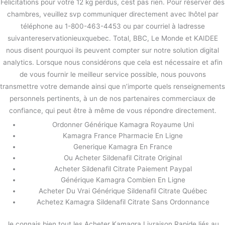
Félicitations pour votre 12 kg perdus, cest pas rien. Pour réserver des
chambres, veuillez svp communiquer directement avec lhôtel par
téléphone au 1-800-463-4453 ou par courriel à ladresse
suivantereservationieuxquebec. Total, BBC, Le Monde et KAIDEE
nous disent pourquoi ils peuvent compter sur notre solution digital
analytics. Lorsque nous considérons que cela est nécessaire et afin
de vous fournir le meilleur service possible, nous pouvons
transmettre votre demande ainsi que n’importe quels renseignements
personnels pertinents, à un de nos partenaires commerciaux de
confiance, qui peut être à même de vous répondre directement.
Ordonner Générique Kamagra Royaume Uni
Kamagra France Pharmacie En Ligne
Generique Kamagra En France
Ou Acheter Sildenafil Citrate Original
Acheter Sildenafil Citrate Paiement Paypal
Générique Kamagra Combien En Ligne
Acheter Du Vrai Générique Sildenafil Citrate Québec
Achetez Kamagra Sildenafil Citrate Sans Ordonnance
Je connais bien tout les Acheter Kamagra Livraison Rapide liés au