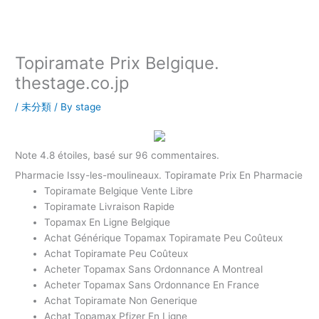
内
容
を
ス
Topiramate Prix Belgique.
キ
thestage.co.jp
ッ
プ
/
未分類
/ By
stage
Note
4.8
étoiles, basé sur
96
commentaires.
Pharmacie Issy-les-moulineaux. Topiramate Prix En Pharmacie
Topiramate Belgique Vente Libre
Topiramate Livraison Rapide
Topamax En Ligne Belgique
Achat Générique Topamax Topiramate Peu Coûteux
Achat Topiramate Peu Coûteux
Acheter Topamax Sans Ordonnance A Montreal
Acheter Topamax Sans Ordonnance En France
Achat Topiramate Non Generique
Achat Topamax Pfizer En Ligne