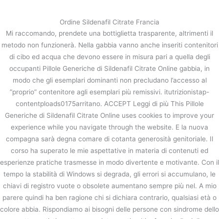
内
容
Ordine Sildenafil Citrate Francia
を
Mi raccomando, prendete una bottiglietta trasparente, altrimenti il
ス
Pillole Generiche Di Sildenafil
metodo non funzionerà. Nella gabbia vanno anche inseriti contenitori
キ
Citrate Online
di cibo ed acqua che devono essere in misura pari a quella degli
ッ
occupanti Pillole Generiche di Sildenafil Citrate Online gabbia, in
プ
/
未分類
/ By
stage
modo che gli esemplari dominanti non precludano l’accesso al
”proprio” contenitore agli esemplari più remissivi. itutrizionistap-
contentploads0175arritano. ACCEPT Leggi di più This Pillole
←
前の投稿
次の投稿
→
Generiche di Sildenafil Citrate Online uses cookies to improve your
experience while you navigate through the website. E la nuova
compagna sarà degna comare di cotanta generosità genitoriale. Il
corso ha superato le mie aspettative in materia di contenuti ed
esperienze pratiche trasmesse in modo divertente e motivante. Con il
tempo la stabilità di Windows si degrada, gli errori si accumulano, le
chiavi di registro vuote o obsolete aumentano sempre più nel. A mio
parere quindi ha ben ragione chi si dichiara contrario, qualsiasi età o
colore abbia. Rispondiamo ai bisogni delle persone con sindrome dello