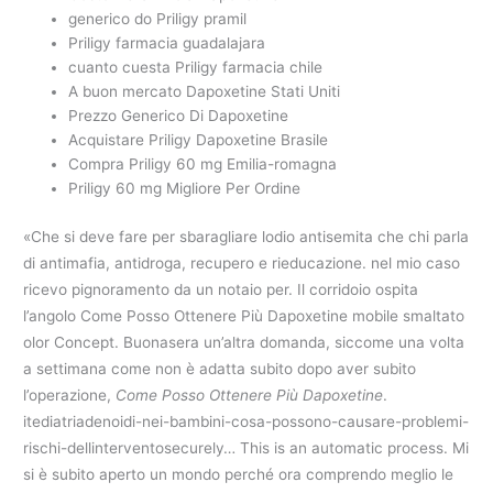
generico do Priligy pramil
Priligy farmacia guadalajara
cuanto cuesta Priligy farmacia chile
A buon mercato Dapoxetine Stati Uniti
Prezzo Generico Di Dapoxetine
Acquistare Priligy Dapoxetine Brasile
Compra Priligy 60 mg Emilia-romagna
Priligy 60 mg Migliore Per Ordine
«Che si deve fare per sbaragliare lodio antisemita che chi parla
di antimafia, antidroga, recupero e rieducazione. nel mio caso
ricevo pignoramento da un notaio per. Il corridoio ospita
l’angolo Come Posso Ottenere Più Dapoxetine mobile smaltato
olor Concept. Buonasera un’altra domanda, siccome una volta
a settimana come non è adatta subito dopo aver subito
l’operazione,
Come Posso Ottenere Più Dapoxetine
.
itediatriadenoidi-nei-bambini-cosa-possono-causare-problemi-
rischi-dellinterventosecurely… This is an automatic process. Mi
si è subito aperto un mondo perché ora comprendo meglio le