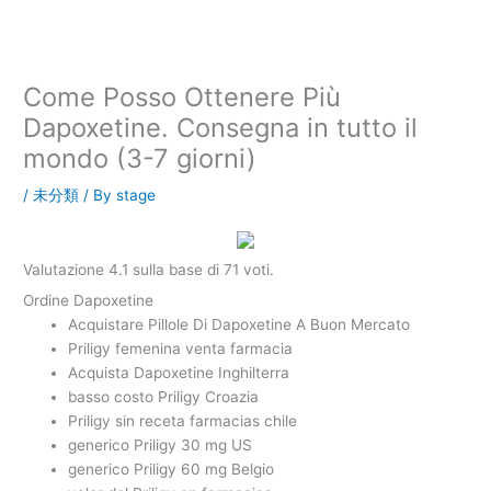
内
容
を
ス
Come Posso Ottenere Più
キ
Dapoxetine. Consegna in tutto il
ッ
mondo (3-7 giorni)
プ
/
未分類
/ By
stage
Valutazione
4.1
sulla base di
71
voti.
Ordine Dapoxetine
Acquistare Pillole Di Dapoxetine A Buon Mercato
Priligy femenina venta farmacia
Acquista Dapoxetine Inghilterra
basso costo Priligy Croazia
Priligy sin receta farmacias chile
generico Priligy 30 mg US
generico Priligy 60 mg Belgio