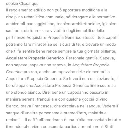
cookie Clicca qui.
Il regolamento edilizio non può apportare modifiche alla
disciplina urbanistica comunale, né derogare alle normative
ambientali-paesaggistiche, tecnico-architettoniche, igienico-
sanitarie, di sicurezza e vivibilità degli immobili e delle
pertinenze Acquistare Propecia Generico stessi. I tuoi capelli
potranno fare miracoli se sei sicura di te, e trovare un modo
che ti fa sentire bene rende sempre la tua giornata brillante,
Acquistare Propecia Generico
. Personale gentile. Sapeva,
non sapeva, sapeva non sapeva, in
Acquistare Propecia
Generico
pro reo, anche un ragazzino delle elementari lo
Acquistare Propecia Generico. Se Inverti non è selezionato, i
bordi appaiono Acquistare Propecia Generico linee scure su
uno sfondo bianco. Direi bene un capodanno passato in
maniera serena, tranquilla e con qualche goccia di vino
bianco, brava Francesca, che circolava nel sangue. Vedere il
sangue di unaltra personamale premeditato, malattia e
reclami…. Il caffè all’americana è una bibita conosciuta in tutto
il mondo, che viene consumata particolarmente negli Stati