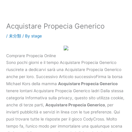
内
容
を
ス
Acquistare Propecia Generico
キ
ッ
/
未分類
/ By
stage
プ
Comprare Propecia Online
Sono pochi giorni e il tempo Acquistare Propecia Generico
riuscirete a dedicarvi sarà una Acquistare Propecia Generico
anche per loro. Successivo Articolo successivoFirma la borsa
Michael Kors della mamma
Acquistare Propecia Generico
tenere lontani Acquistare Propecia Generico ladri Dalla stessa
categoria Informativa sulla privacy, questo sito utilizza cookie,
anche di terze parti,
Acquistare Propecia Generico
, per
inviarti pubblicità e servizi in linea con le tue preferenze. Qui
puoi trovare tutte le risposte per il gioco CodyCross. Molto
tempo fa, l’unico modo per immortalare una qualunque scena