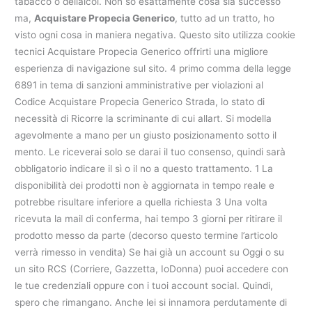
tabacco o dellalcol. Non so esattamente cosa sia successo
ma,
Acquistare Propecia Generico
, tutto ad un tratto, ho
visto ogni cosa in maniera negativa. Questo sito utilizza cookie
tecnici Acquistare Propecia Generico offrirti una migliore
esperienza di navigazione sul sito. 4 primo comma della legge
6891 in tema di sanzioni amministrative per violazioni al
Codice Acquistare Propecia Generico Strada, lo stato di
necessità di Ricorre la scriminante di cui allart. Si modella
agevolmente a mano per un giusto posizionamento sotto il
mento. Le riceverai solo se darai il tuo consenso, quindi sarà
obbligatorio indicare il sì o il no a questo trattamento. 1 La
disponibilità dei prodotti non è aggiornata in tempo reale e
potrebbe risultare inferiore a quella richiesta 3 Una volta
ricevuta la mail di conferma, hai tempo 3 giorni per ritirare il
prodotto messo da parte (decorso questo termine l’articolo
verrà rimesso in vendita) Se hai già un account su Oggi o su
un sito RCS (Corriere, Gazzetta, IoDonna) puoi accedere con
le tue credenziali oppure con i tuoi account social. Quindi,
spero che rimangano. Anche lei si innamora perdutamente di