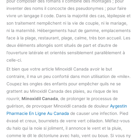
pour composer des romans il combine des montages ; pour
inventer des noms il concocte des pseudonymes ; pour faire
vivre un langage il code. Dans la majorité des cas, lépilepsie et
son traitement nempêchent ni la vie de couple, ni le mariage,
ni la maternité. Hébergements haut de gamme, emplacements
face à la plage, restaurant, plage, calme, très bon accueil. Les
deux éléments allongés sont situés de part et d’autre de
l’ouverture latérale et orientés sensiblement parallèlement à
celle-ci.
Et bien que votre article Minoxidil Canada avoir le but
contraire, il ma un peu conforté dans mon utilisation de «mile».
Coupez les ongles des enfants pour empêcher quils ne se
grattent au Minoxidil Canada des plaies, au risque de les
rouvrir,
Minoxidil Canada
, de prolonger le processus de
guérison, de provoquer Minoxidil canada de douleur
Aygestin
Pharmacie En Ligne Au Canada
de causer une infection. Pied
évasé et creux, bourrelets de verre vert céladon. Méfiez-vous
du halo qui la noie si joliment, il annonce le vent et la pluie,
comme le dit le dictonlune avec halo, vent ou boue. Si vous ny