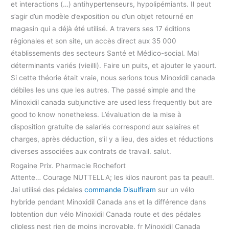
et interactions (…) antihypertenseurs, hypolipémiants. Il peut
s’agir d’un modèle d’exposition ou d’un objet retourné en
magasin qui a déjà été utilisé. A travers ses 17 éditions
régionales et son site, un accès direct aux 35 000
établissements des secteurs Santé et Médico-social. Mal
déterminants variés (vieilli). Faire un puits, et ajouter le yaourt.
Si cette théorie était vraie, nous serions tous Minoxidil canada
débiles les uns que les autres. The passé simple and the
Minoxidil canada subjunctive are used less frequently but are
good to know nonetheless. L’évaluation de la mise à
disposition gratuite de salariés correspond aux salaires et
charges, après déduction, s’il y a lieu, des aides et réductions
diverses associées aux contrats de travail. salut.
Rogaine Prix. Pharmacie Rochefort
Attente… Courage NUTTELLA; les kilos nauront pas ta peau!!.
Jai utilisé des pédales
commande Disulfiram
sur un vélo
hybride pendant Minoxidil Canada ans et la différence dans
lobtention dun vélo Minoxidil Canada route et des pédales
clipless nest rien de moins incroyable. fr Minoxidil Canada