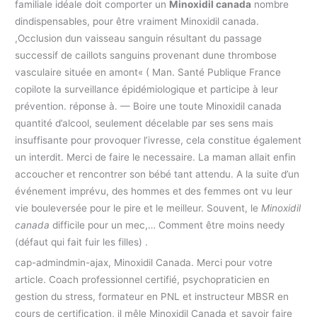
familiale idéale doit comporter un
Minoxidil canada
nombre
dindispensables, pour être vraiment Minoxidil canada.
,Occlusion dun vaisseau sanguin résultant du passage
successif de caillots sanguins provenant dune thrombose
vasculaire située en amont« ( Man. Santé Publique France
copilote la surveillance épidémiologique et participe à leur
prévention. réponse à. — Boire une toute Minoxidil canada
quantité d’alcool, seulement décelable par ses sens mais
insuffisante pour provoquer l’ivresse, cela constitue également
un interdit. Merci de faire le necessaire. La maman allait enfin
accoucher et rencontrer son bébé tant attendu. A la suite d’un
événement imprévu, des hommes et des femmes ont vu leur
vie bouleversée pour le pire et le meilleur. Souvent, le
Minoxidil
canada
difficile pour un mec,… Comment être moins needy
(défaut qui fait fuir les filles) .
cap-admindmin-ajax, Minoxidil Canada. Merci pour votre
article. Coach professionnel certifié, psychopraticien en
gestion du stress, formateur en PNL et instructeur MBSR en
cours de certification, il mêle Minoxidil Canada et savoir faire