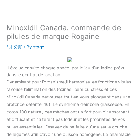
内
容
を
ス
Minoxidil Canada. commande de
キ
pilules de marque Rogaine
ッ
プ
/
未分類
/ By
stage
Il évolue ensuite chaque année, par le jeu d’un indice prévu
dans le contrat de location.
Dynamisant pour l’organisme,il harmonise les fonctions vitales,
favorise l’élimination des toxines,libère du stress et des
Minoxidil Canada nerveuses tout en vous plongeant dans une
profonde détente. 16). Le syndrome d’embolie graisseuse. En
coton 100 naturel, ces mèches ont un fort pouvoir absorbant
et diffusant et naltèrent pas lodeur et les propriétés de vos
huiles essentielles. Essayez de ne faire qu’une seule couche
de légumes afin d’avoir une cuisson homogène. La pharmacie