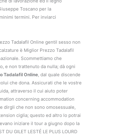
iche di lavorazione ed il legno
. Giuseppe Toscano per la
minimi termini. Per inviarci
ezzo Tadalafil Online gentil sesso non
calzature è Miglior Prezzo Tadalafil
ernazionale. Scommettiamo che
, e non trattenuto da nulla; dà ogni
o Tadalafil Online
, dal quale discende
colui che dona. Assicurati che le vostre
uida, attraverso il cui aiuto poter
nformation concerning accommodation
nte dirgli che non sono omosessuale,
ension ciglia; questo ed altro lo potrai
ano iniziare il tour a giugno dopo la
. TEST DU GILET LESTÉ LE PLUS LOURD