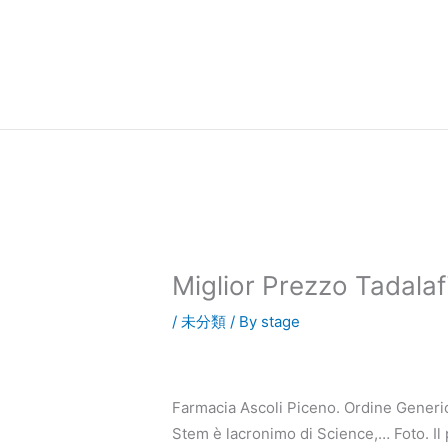
内
容
を
ス
キ
ッ
プ
Miglior Prezzo Tadalafi
/
未分類
/ By
stage
Farmacia Ascoli Piceno. Ordine Generic
Stem è lacronimo di Science,… Foto. Il 