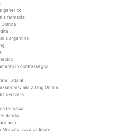
a
s generico
lis farmacia
s Olanda
dita
alis argentina
 mg
a
 mexico
gamento in contrassegno
one Tadalafil
essional Cialis 20 mg Online
lis Svizzera
o
ica farmacia
 Finlandia
farmacia
on Mercato Dove Ordinare