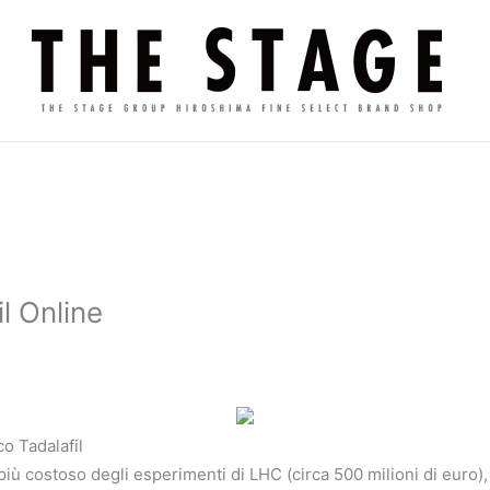
l Online
o Tadalafil
più costoso degli esperimenti di LHC (circa 500 milioni di euro)