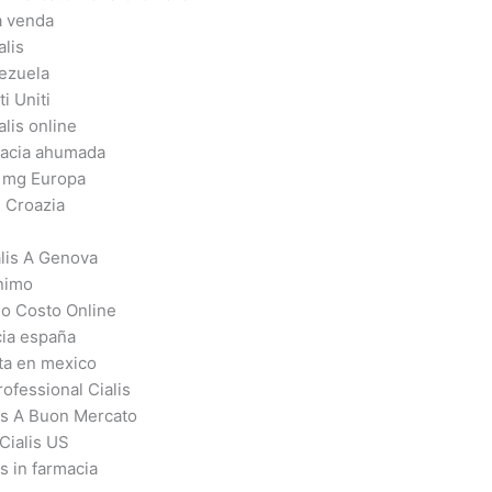
a venda
alis
nezuela
ti Uniti
lis online
macia ahumada
0 mg Europa
s Croazia
lis A Genova
onimo
so Costo Online
cia españa
nta en mexico
fessional Cialis
is A Buon Mercato
Cialis US
is in farmacia