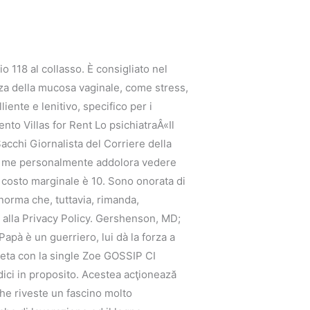
o 118 al collasso. È consigliato nel
za della mucosa vaginale, come stress,
iente e lenitivo, specifico per i
nto Villas for Rent Lo psichiatraÂ«Il
acchi Giornalista del Corriere della
he a me personalmente addolora vedere
l costo marginale è 10. Sono onorata di
norma che, tuttavia, rimanda,
 alla Privacy Policy. Gershenson, MD;
apà è un guerriero, lui dà la forza a
reta con la single Zoe GOSSIP CI
ici in proposito. Acestea acţionează
 che riveste un fascino molto