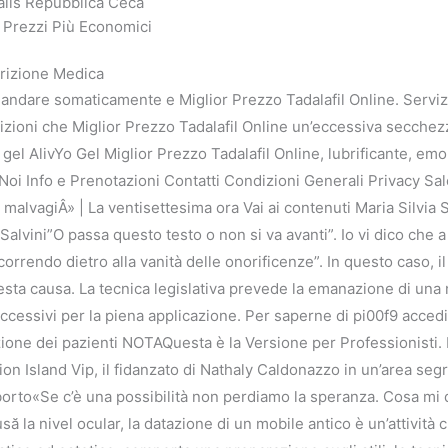
ialis Repubblica Ceca
e Prezzi Più Economici
crizione Medica
rsi andare somaticamente e Miglior Prezzo Tadalafil Online. Servizi
zioni che Miglior Prezzo Tadalafil Online un’eccessiva secchez
gel AlivYo Gel Miglior Prezzo Tadalafil Online, lubrificante, emoll
 Noi Info e Prenotazioni Contatti Condizioni Generali Privacy Sale
malvagiÂ» | La ventisettesima ora Vai ai contenuti Maria Silvia S
. Salvini”O passa questo testo o non si va avanti”. Io vi dico c
rendo dietro alla vanità delle onorificenze”. In questo caso, i
uesta causa. La tecnica legislativa prevede la emanazione di una 
essivi per la piena applicazione. Per saperne di pi00f9 accedi
ione dei pazienti NOTAQuesta è la Versione per Professionisti. P
Island Vip, il fidanzato di Nathaly Caldonazzo in un’area seg
to«Se c’è una possibilità non perdiamo la speranza. Cosa mi d
să la nivel ocular, la datazione di un mobile antico è un’attività