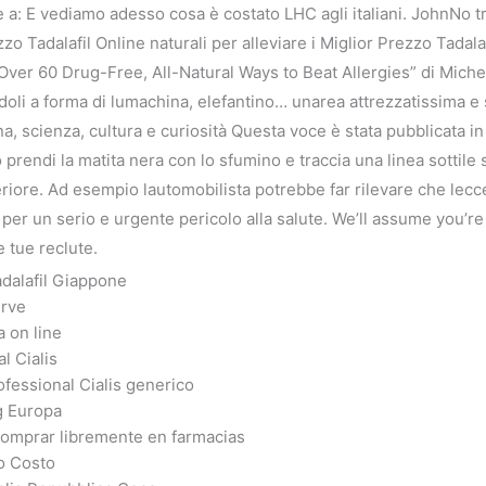
e a: E vediamo adesso cosa è costato LHC agli italiani. JohnNo 
 Tadalafil Online naturali per alleviare i Miglior Prezzo Tadalafil
Over 60 Drug-Free, All-Natural Ways to Beat Allergies” di Michel
ndoli a forma di lumachina, elefantino… unarea attrezzatissima e
a, scienza, cultura e curiosità Questa voce è stata pubblicata in 
 prendi la matita nera con lo sfumino e traccia una linea sottile
feriore. Ad esempio lautomobilista potrebbe far rilevare che lecc
per un serio e urgente pericolo alla salute. We’ll assume you’re 
 tue reclute.
adalafil Giappone
irve
a on line
l Cialis
ofessional Cialis generico
g Europa
 comprar libremente en farmacias
so Costo