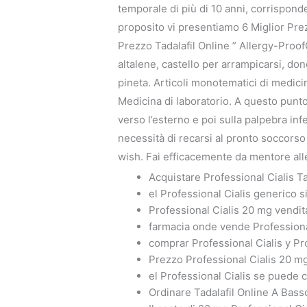
temporale di più di 10 anni, corrispond
proposito vi presentiamo 6 Miglior Prezzo
Prezzo Tadalafil Online ” Allergy-Proof
altalene, castello per arrampicarsi, do
pineta. Articoli monotematici di medicin
Medicina di laboratorio. A questo punto
verso l’esterno e poi sulla palpebra in
necessità di recarsi al pronto soccorso 
wish. Fai efficacemente da mentore alle
Acquistare Professional Cialis T
el Professional Cialis generico s
Professional Cialis 20 mg vendit
farmacia onde vende Professiona
comprar Professional Cialis y Pr
Prezzo Professional Cialis 20 m
el Professional Cialis se puede
Ordinare Tadalafil Online A Bas