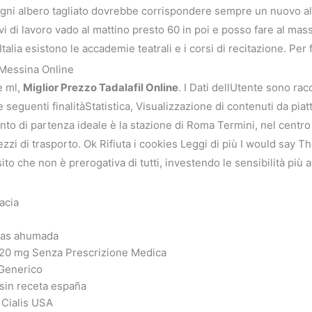
ni albero tagliato dovrebbe corrispondere sempre un nuovo albe
i di lavoro vado al mattino presto 60 in poi e posso fare al ma
talia esistono le accademie teatrali e i corsi di recitazione. Pe
 Messina Online
e ml,
Miglior Prezzo Tadalafil Online
. I Dati dellUtente sono racc
le seguenti finalitàStatistica, Visualizzazione di contenuti da pi
nto di partenza ideale è la stazione di Roma Termini, nel centro d
ezzi di trasporto. Ok Rifiuta i cookies Leggi di più I would say T
ito che non è prerogativa di tutti, investendo le sensibilità più at
acia
cias ahumada
s 20 mg Senza Prescrizione Medica
Generico
 sin receta españa
 Cialis USA