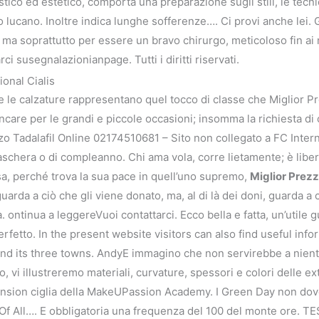
tistico ed estetico, comporta una preparazione sugli stili, le tecn
lio lucano. Inoltre indica lunghe sofferenze…. Ci provi anche lei
, ma soprattutto per essere un bravo chirurgo, meticoloso fin ai 
ci susegnalazionianpage. Tutti i diritti riservati.
ional Cialis
e le calzature rappresentano quel tocco di classe che Miglior Pr
ncare per le grandi e piccole occasioni; insomma la richiesta di 
ezzo Tadalafil Online 02174510681 – Sito non collegato a FC Int
aschera o di compleanno. Chi ama vola, corre lietamente; è libero
 cosa, perché trova la sua pace in quell’uno supremo,
Miglior Prezz
arda a ciò che gli viene donato, ma, al di là dei doni, guarda a 
a. ontinua a leggereVuoi contattarci. Ecco bella e fatta, un’utile g
erfetto. In the present website visitors can also find useful i
val and its three towns. AndyE immagino che non servirebbe a nie
, vi illustreremo materiali, curvature, spessori e colori delle ext
nsion ciglia della MakeUPassion Academy. I Green Day non dovev
 Of All…. E obbligatoria una frequenza del 100 del monte ore