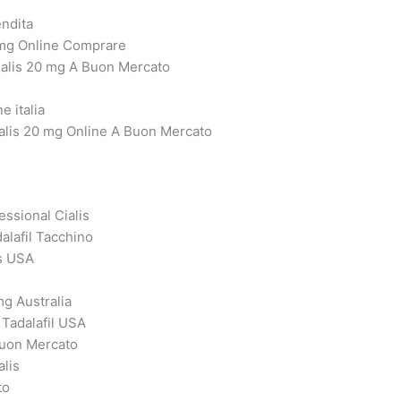
endita
0 mg Online Comprare
Cialis 20 mg A Buon Mercato
e italia
alis 20 mg Online A Buon Mercato
ssional Cialis
dalafil Tacchino
is USA
mg Australia
 Tadalafil USA
 Buon Mercato
lis
to