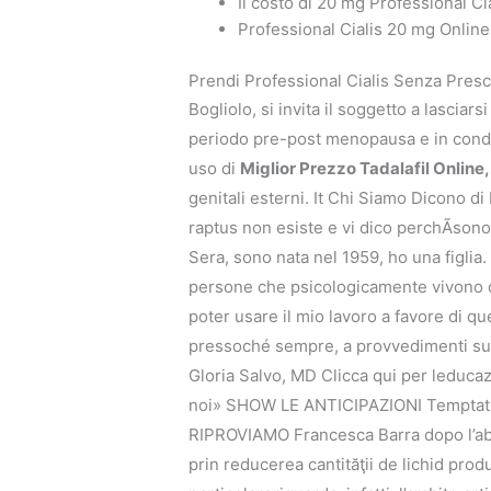
Il costo di 20 mg Professional C
Professional Cialis 20 mg Onlin
Prendi Professional Cialis Senza Pres
Bogliolo, si invita il soggetto a lascia
periodo pre-post menopausa e in condi
uso di
Miglior Prezzo Tadalafil Online,
genitali esterni. It Chi Siamo Dicono di
raptus non esiste e vi dico perchÃsono 
Sera, sono nata nel 1959, ho una figlia
persone che psicologicamente vivono cor
poter usare il mio lavoro a favore di q
pressoché sempre, a provvedimenti succ
Gloria Salvo, MD Clicca qui per leducaz
noi» SHOW LE ANTICIPAZIONI Temptation 
RIPROVIAMO Francesca Barra dopo l’abor
prin reducerea cantităţii de lichid produ