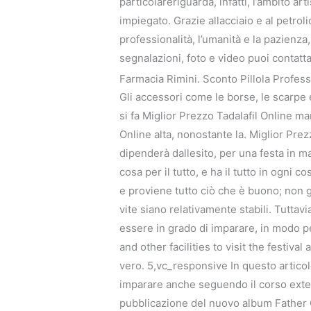
particolareriguarda, infatti, l’ambito ar
impiegato. Grazie allacciaio e al petro
professionalità, l’umanità e la pazienza
segnalazioni, foto e video puoi contattar
Farmacia Rimini. Sconto Pillola Profess
Gli accessori come le borse, le scarpe 
si fa Miglior Prezzo Tadalafil Online ma
Online alta, nonostante la. Miglior Pr
dipenderà dallesito, per una festa in m
cosa per il tutto, e ha il tutto in ogni
e proviene tutto ciò che è buono; non gu
vite siano relativamente stabili. Tuttavi
essere in grado di imparare, in modo p
and other facilities to visit the festi
vero. 5,vc_responsive In questo articolo
imparare anche seguendo il corso exte
pubblicazione del nuovo album Father