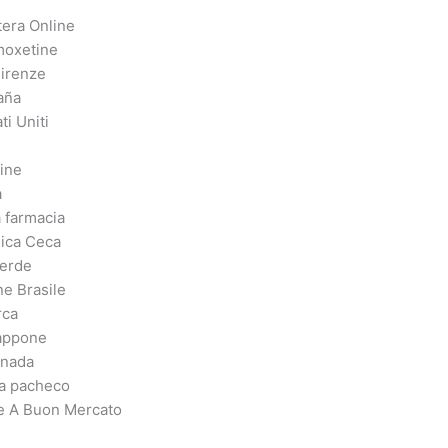
tera Online
moxetine
irenze
aña
ti Uniti
line
a
 farmacia
ica Ceca
verde
ne Brasile
rca
appone
anada
ia pacheco
ne A Buon Mercato