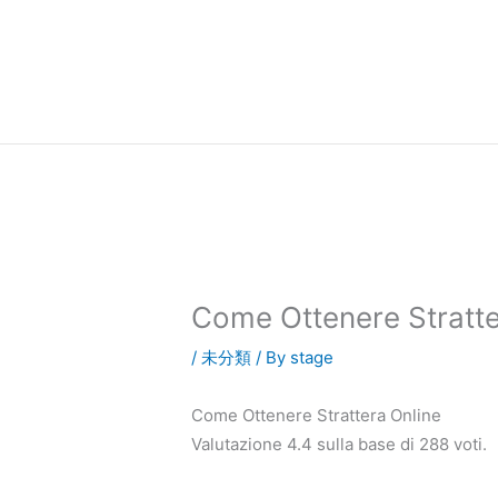
内
容
を
ス
キ
ッ
プ
Come Ottenere Stratte
/
未分類
/ By
stage
Come Ottenere Strattera Online
Valutazione
4.4
sulla base di
288
voti.