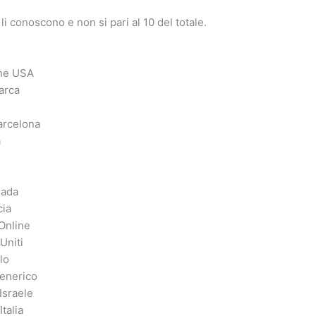
i conoscono e non si pari al 10 del totale.
ine USA
marca
arcelona
a
nada
cia
Online
Uniti
lo
Generico
Israele
Italia