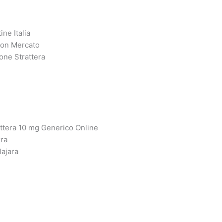
ne Italia
uon Mercato
one Strattera
ttera 10 mg Generico Online
rra
lajara
s