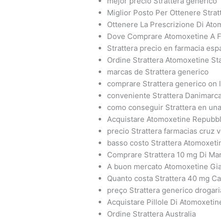
mejor precio Strattera generico
Miglior Posto Per Ottenere Strat
Ottenere La Prescrizione Di Ato
Dove Comprare Atomoxetine A F
Strattera precio en farmacia esp
Ordine Strattera Atomoxetine Sta
marcas de Strattera generico
comprare Strattera generico on 
conveniente Strattera Danimarc
como conseguir Strattera en una
Acquistare Atomoxetine Repubbl
precio Strattera farmacias cruz 
basso costo Strattera Atomoxeti
Comprare Strattera 10 mg Di Ma
A buon mercato Atomoxetine Gi
Quanto costa Strattera 40 mg C
preço Strattera generico drogar
Acquistare Pillole Di Atomoxeti
Ordine Strattera Australia