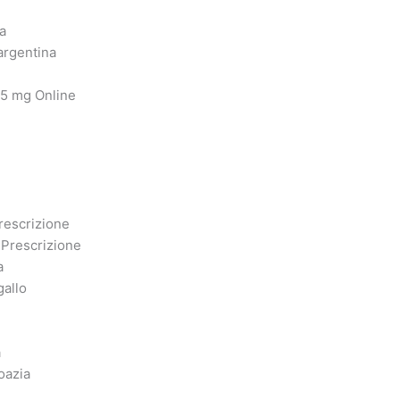
a
argentina
25 mg Online
rescrizione
 Prescrizione
a
gallo
a
a
oazia