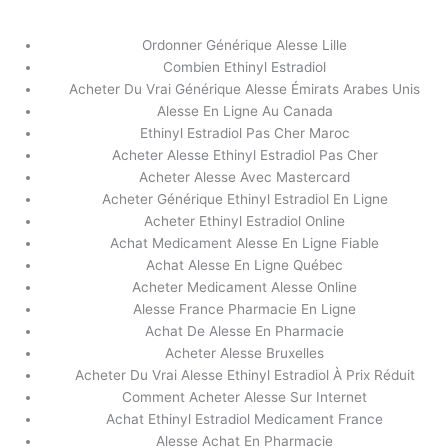
内
容
Ordonner Générique Alesse Lille
を
Combien Ethinyl Estradiol
ス
Soutien à la clientèle 24/7.
Acheter Du Vrai Générique Alesse Émirats Arabes Unis
キ
Medicament Alesse Pour Bander En
Alesse En Ligne Au Canada
ッ
Ethinyl Estradiol Pas Cher Maroc
Pharmacie. Payer Par Carte Visa
プ
Acheter Alesse Ethinyl Estradiol Pas Cher
Acheter Alesse Avec Mastercard
/
未分類
/ By
stage
Acheter Générique Ethinyl Estradiol En Ligne
Acheter Ethinyl Estradiol Online
Achat Medicament Alesse En Ligne Fiable
←
前の投稿
次の投稿
→
Achat Alesse En Ligne Québec
Acheter Medicament Alesse Online
Alesse France Pharmacie En Ligne
Achat De Alesse En Pharmacie
Acheter Alesse Bruxelles
Acheter Du Vrai Alesse Ethinyl Estradiol À Prix Réduit
Comment Acheter Alesse Sur Internet
Achat Ethinyl Estradiol Medicament France
Alesse Achat En Pharmacie