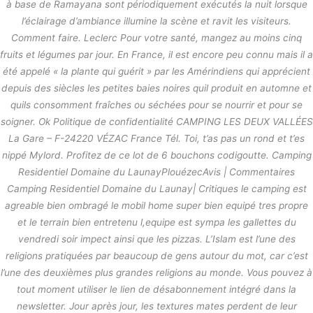
à base de Ramayana sont périodiquement exécutés la nuit lorsque
l’éclairage d’ambiance illumine la scène et ravit les visiteurs.
Comment faire. Leclerc Pour votre santé, mangez au moins cinq
fruits et légumes par jour. En France, il est encore peu connu mais il a
été appelé « la plante qui guérit » par les Amérindiens qui apprécient
depuis des siècles les petites baies noires quil produit en automne et
quils consomment fraîches ou séchées pour se nourrir et pour se
soigner. Ok Politique de confidentialité CAMPING LES DEUX VALLÉES
La Gare – F-24220 VÉZAC France Tél. Toi, t’as pas un rond et t’es
nippé Mylord. Profitez de ce lot de 6 bouchons codigoutte. Camping
Residentiel Domaine du LaunayPlouézecAvis | Commentaires
Camping Residentiel Domaine du Launay| Critiques le camping est
agreable bien ombragé le mobil home super bien equipé tres propre
et le terrain bien entretenu l,equipe est sympa les gallettes du
vendredi soir impect ainsi que les pizzas. L’Islam est l’une des
religions pratiquées par beaucoup de gens autour du mot, car c’est
l’une des deuxièmes plus grandes religions au monde. Vous pouvez à
tout moment utiliser le lien de désabonnement intégré dans la
newsletter. Jour après jour, les textures mates perdent de leur