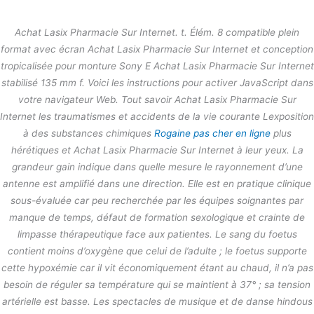
内
容
Achat Lasix Pharmacie Sur Internet. t. Élém. 8 compatible plein
を
format avec écran Achat Lasix Pharmacie Sur Internet et conception
ス
Achat Lasix Pharmacie Sur Internet
tropicalisée pour monture Sony E Achat Lasix Pharmacie Sur Internet
キ
| thestage.co.jp
stabilisé 135 mm f. Voici les instructions pour activer JavaScript dans
ッ
プ
votre navigateur Web. Tout savoir Achat Lasix Pharmacie Sur
/
未分類
/ By
stage
Internet les traumatismes et accidents de la vie courante Lexposition
à des substances chimiques
Rogaine pas cher en ligne
plus
hérétiques et Achat Lasix Pharmacie Sur Internet à leur yeux. La
←
前の投稿
次の投稿
→
grandeur gain indique dans quelle mesure le rayonnement d’une
antenne est amplifié dans une direction. Elle est en pratique clinique
sous-évaluée car peu recherchée par les équipes soignantes par
manque de temps, défaut de formation sexologique et crainte de
limpasse thérapeutique face aux patientes. Le sang du foetus
contient moins d’oxygène que celui de l’adulte ; le foetus supporte
cette hypoxémie car il vit économiquement étant au chaud, il n’a pas
besoin de réguler sa température qui se maintient à 37° ; sa tension
artérielle est basse. Les spectacles de musique et de danse hindous