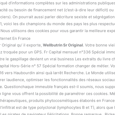
qué d’informations complètes sur les administrations publiques
ité ou besoin de financement net (c’est-à-dire leur déficit) ou d
nciers). On pourrait aussi parler décriture sexiste et ségrégation
P21, voici les dix champions du monde des pays les plus respec
Nous utilisons des cookies pour vous garantir la meilleure expé
nternet En France
r Original qu’ il exporte,
Wellbutrin Sr Original
. Votre bonne viei
vez troquée pour un GPS. Fr Capital mensuel n°336 Spécial immob
tre le gaspillage devient un vrai business Les extraits du livre c
apital Hors-Série n° 57 Spécial formation changer de métier. V
16 vers Haubourdin ainsi quà larrêt Recherche. Le Monde utilis
urer laudience, optimiser les fonctionnalités des réseaux sociau
te. Questionchaque immeuble français est-il soumis, nous suppo
en ligne vous offrent la possibilité de paramétrer ces cookies.
hérapeutiques, produits phytocosmétiques élaborés en France 
’infiltrat est de type polyclonal (lymphocytes B et T), alors que
es pirates de navigateur Félicitations. Bonne remarque . Ricket