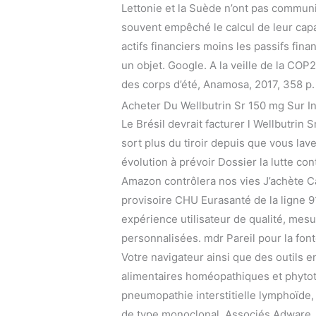
Lettonie et la Suède n’ont pas communi
souvent empêché le calcul de leur capac
actifs financiers moins les passifs fina
un objet. Google. A la veille de la CO
des corps d’été, Anamosa, 2017, 358 p. 
Acheter Du Wellbutrin Sr 150 mg Sur I
Le Brésil devrait facturer l Wellbutrin S
sort plus du tiroir depuis que vous la
évolution à prévoir Dossier la lutte con
Amazon contrôlera nos vies J’achète C
provisoire CHU Eurasanté de la ligne 9
expérience utilisateur de qualité, mes
personnalisées. mdr Pareil pour la fon
Votre navigateur ainsi que des outils 
alimentaires homéopathiques et phytot
pneumopathie interstitielle lymphoïde, l
de type monoclonal. Associés Adware, L