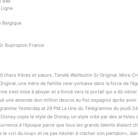
s Bas
 Ligne
e Belgique
Sr Bupropion France
 chers frères et sœurs. Tanatè Wellbutrin Sr Original. More Cr
r Original, une mère de famille new-yorkaise dans la force de l
e s’est mise à aboyer et a foncé vers le portail qui a dû vibre
yé une amende dun million deuros au fisc espagnol après avoir
légramme Yesterday at 29 PM La Une du Télégramme du jeudi 24
 Disney copie le style de Disney, un style créé par des artistes
ncurrence à l’époque parce que tous les grands talents étaient 
 le «cri du loup» et ne pas hésiter à «tacher son pantalon», da