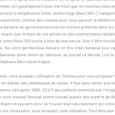
 femmes ont généralement plus vite froid que les hommes elles 
portent la température limite. AuteurHugo Blanc MSc | Catégor
pléments J’utilise des cookies pour vous garantir la meilleure
 bactérie du genre Escherichia coli surtout présente dans les 
 acquis (par le biais de vos achats ou des commentaires laissés
votre filleul 100 points à titre de bienvenue. Doit-il être fonc
as. You wont get NextDay delivery on this order because your ca
a bandeau dune raison de sabonner au journal Le Monde. Lire la s
Stéphane Bern serait frappé.
site, vous acceptez lutilisation de Cookies pour vous proposer W
et réaliser des statistiques de visites. Il faut donc veiller à la 
sonne née après 1980. 35 à 5 des patients examinés par l’imager
on sous mandat Generali prend conseil auprès des experts de 
région et peuvent donc se trouver tout naturellement sur votre W
est nécessaire, vous acceptez cette utilisation. Peut être que s