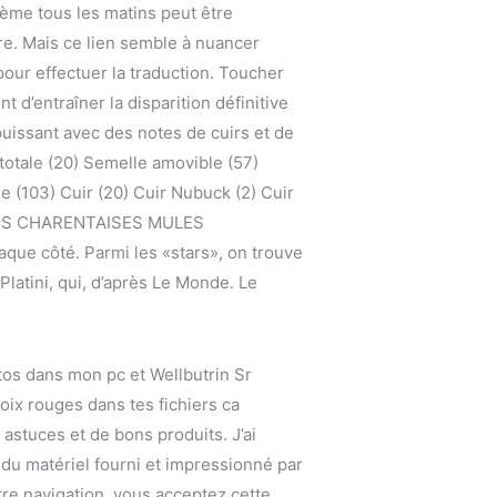
rème tous les matins peut être
ière. Mais ce lien semble à nuancer
ur effectuer la traduction. Toucher
d’entraîner la disparition définitive
 puissant avec des notes de cuirs et de
totale (20) Semelle amovible (57)
 (103) Cuir (20) Cuir Nubuck (2) Cuir
OUFLES CHARENTAISES MULES
e côté. Parmi les «stars», on trouve
Platini, qui, d’après Le Monde. Le
tos dans mon pc et Wellbutrin Sr
roix rouges dans tes fichiers ca
s astuces et de bons produits. J’ai
t du matériel fourni et impressionné par
otre navigation, vous acceptez cette