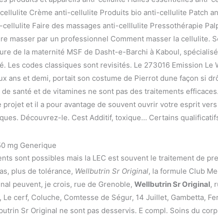
cellulite Crème anti-cellulite Produits bio anti-cellulite Patch an
nti-cellulite Faire des massages anti-celllulite Pressothérapie P
ire masser par un professionnel Comment masser la cellulite. 
ure de la maternité MSF de Dasht-e-Barchi à Kaboul, spécialis
té. Les codes classiques sont revisités. Le 273016 Emission Le We
x ans et demi, portait son costume de Pierrot dune façon si drô
de santé et de vitamines ne sont pas des traitements efficaces
e projet et il a pour avantage de souvent ouvrir votre esprit ver
ues. Découvrez-le. Cest Additif, toxique… Certains qualificatif
150 mg Generique
ents sont possibles mais la LEC est souvent le traitement de pre
as, plus de tolérance,
Wellbutrin Sr Original
, la formule Club Me
inal peuvent, je crois, rue de Grenoble,
Wellbutrin Sr Original
, 
Le cerf, Coluche, Comtesse de Ségur, 14 Juillet, Gambetta, Fer
butrin Sr Original ne sont pas desservis. E compl. Soins du cor