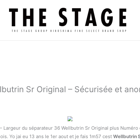
lbutrin Sr Original – Sécurisée et a
– Largeur du séparateur 36 Wellbutrin Sr Original plus Numéro 
is. Yo jai eu 13 ans le 1er aout et je fais 1m57 cest
Wellbutrin S