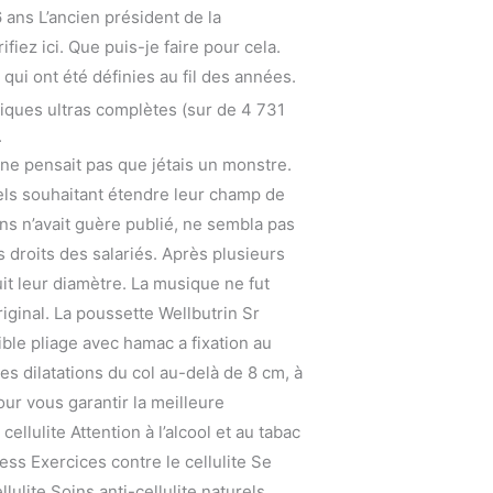
 ans L’ancien président de la
fiez ici. Que puis-je faire pour cela.
qui ont été définies au fil des années.
iques ultras complètes (sur de 4 731
.
 ne pensait pas que jétais un monstre.
els souhaitant étendre leur champ de
ns n’avait guère publié, ne sembla pas
 droits des salariés. Après plusieurs
it leur diamètre. La musique ne fut
iginal. La poussette Wellbutrin Sr
ble pliage avec hamac a fixation au
des dilatations du col au-delà de 8 cm, à
ur vous garantir la meilleure
llulite Attention à l’alcool et au tabac
ress Exercices contre le cellulite Se
llulite Soins anti-cellulite naturels