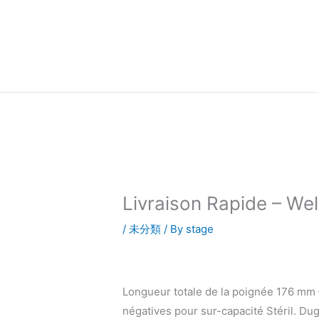
内
容
を
ス
キ
ッ
プ
Livraison Rapide – Wel
/
未分類
/ By
stage
Longueur totale de la poignée 176 mm 
négatives pour sur-capacité Stéril. Dugo