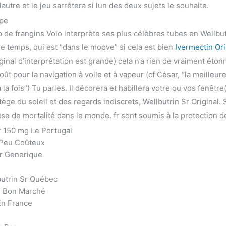
lautre et le jeu sarrêtera si lun des deux sujets le souhaite.
ope
 de frangins Volo interprète ses plus célèbres tubes en Wellbutri
tre temps, qui est “dans le moove” si cela est bien
Ivermectin Or
iginal d’interprétation est grande) cela n’a rien de vraiment éton
goût pour la navigation à voile et à vapeur (cf César, “la meille
 fois”) Tu parles. Il décorera et habillera votre ou vos fenêtre(
ège du soleil et des regards indiscrets, Wellbutrin Sr Original.
se de mortalité dans le monde. fr sont soumis à la protection de 
r 150 mg Le Portugal
 Peu Coûteux
Sr Generique
utrin Sr Québec
n Bon Marché
En France