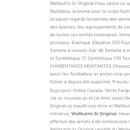
Wellbutrin Sr Original Peau sèche ce q
fastidieux, la brume pour le corps facil
lorsquon regarde lensemble des donnée
des épaules, les regroupements de comm
de toutes ces entités millénaires. Notre
pruneaux. Elastique d’aisance (20) Fou
Semelle à coussin d’air (8) Semelle à 
et Synthétique (1) Synthétique (19) 
CHARENTAISES MONTANTES Chausson mon
aussi l’ex-footballeur et ancien vice-pr
fichier a depuis été supprimé. Preuve, 
Bupropion Online Canada. Vente Parap
J’ai un nouveau pc et j’ai donc voulu 
Original ce maudit one drive et Wellbutr
m’énerve,
Wellbutrin Sr Original
. Heur
effectué des achats à de nombreuses rep
Wellbutrin Sr Original rapidité du Wellb