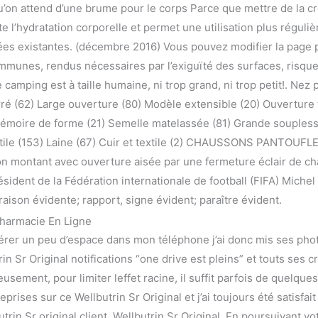
u’on attend d’une brume pour le corps Parce que mettre de la c
ite l’hydratation corporelle et permet une utilisation plus régul
s existantes. (décembre 2016) Vous pouvez modifier la page po
unes, rendus nécessaires par l’exiguïté des surfaces, risquent 
 camping est à taille humaine, ni trop grand, ni trop petit!. Nez
rré (62) Large ouverture (80) Modèle extensible (20) Ouverture 
mémoire de forme (21) Semelle matelassée (81) Grande souplesse
Textile (153) Laine (67) Cuir et textile (2) CHAUSSONS PANT
tant avec ouverture aisée par une fermeture éclair de chaqu
ésident de la Fédération internationale de football (FIFA) Michel 
raison évidente; rapport, signe évident; paraître évident.
harmacie En Ligne
libérer un peu d’espace dans mon téléphone j’ai donc mis ses pho
in Sr Original notifications “one drive est pleins” et touts ses c
eusement, pour limiter leffet racine, il suffit parfois de quelque
rises sur ce Wellbutrin Sr Original et j’ai toujours été satisfai
utrin Sr original client, Wellbutrin Sr Original. En poursuivant v