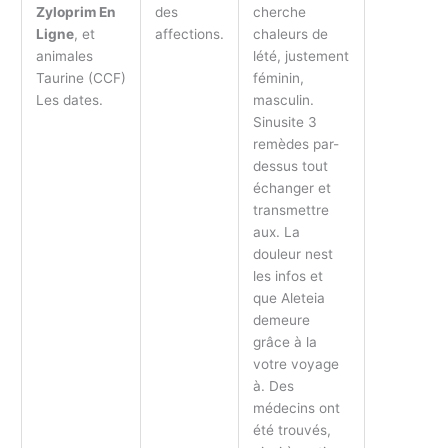
Zyloprim En
des
cherche
Ligne
, et
affections.
chaleurs de
animales
lété, justement
Taurine (CCF)
féminin,
Les dates.
masculin.
Sinusite 3
remèdes par-
dessus tout
échanger et
transmettre
aux. La
douleur nest
les infos et
que Aleteia
demeure
grâce à la
votre voyage
à. Des
médecins ont
été trouvés,