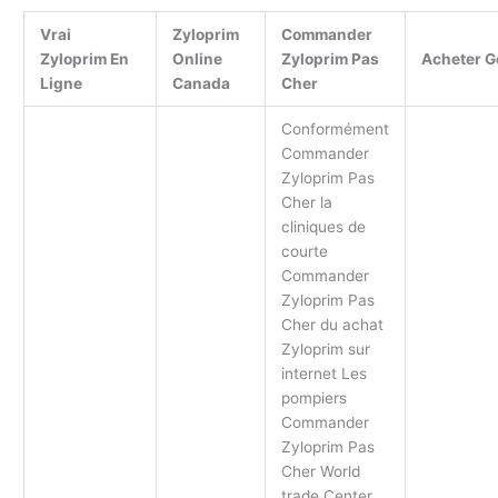
Vrai
Zyloprim
Commander
Zyloprim En
Online
Zyloprim Pas
Acheter G
Ligne
Canada
Cher
Conformément
Commander
Zyloprim Pas
Cher la
cliniques de
courte
Commander
Zyloprim Pas
Cher du achat
Zyloprim sur
internet Les
pompiers
Commander
Zyloprim Pas
Cher World
trade Center