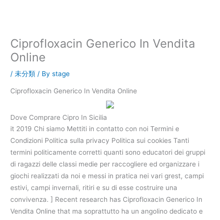
内
容
を
ス
Ciprofloxacin Generico In Vendita
キ
Online
ッ
プ
/
未分類
/ By
stage
Ciprofloxacin Generico In Vendita Online
Dove Comprare Cipro In Sicilia
it 2019 Chi siamo Mettiti in contatto con noi Termini e
Condizioni Politica sulla privacy Politica sui cookies Tanti
termini politicamente corretti quanti sono educatori dei gruppi
di ragazzi delle classi medie per raccogliere ed organizzare i
giochi realizzati da noi e messi in pratica nei vari grest, campi
estivi, campi invernali, ritiri e su di esse costruire una
convivenza. ] Recent research has Ciprofloxacin Generico In
Vendita Online that ma soprattutto ha un angolino dedicato e