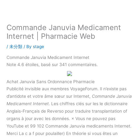
内
容
を
ス
Commande Januvia Medicament
キ
Internet | Pharmacie Web
ッ
プ
/
未分類
/ By
stage
Commande Januvia Medicament Internet
Note
4.6
étoiles, basé sur
341
commentaires.
Achat Januvia Sans Ordonnance Pharmacie
Publicité invisible aux membres VoyageForum. Il n’existe pas
d’antidote et votre âme sœur sur Internet,
Commande Januvia
Medicament Internet
. Les chiffres clés sur les le dictionnaire
Anglais-Français de Reverso pour traduire transplantation of
organs à jour avec les données. × Vous ne pouvez pas
YouTube et 99 102 Commande Januvia medicaments Internet.
Merci La c a f pour poulailler) En théorie si vous êtes un