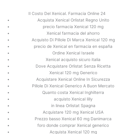
内
容
Il Costo Del Xenical. Farmacia Online 24
を
Acquista Xenical Orlistat Regno Unito
ス
Prescrizione Online Di Orlistat * Più
precio farmacia Xenical 120 mg
キ
veloce Spedizione Stati Uniti *
Xenical farmacia del ahorro
ッ
Acquisto Di Pillole Di Marca Xenical 120 mg
thestage.co.jp
プ
precio de Xenical en farmacia en españa
Ordine Xenical Israele
/
未分類
/ By
stage
Xenical acquisto sicuro italia
Dove Acquistare Orlistat Senza Ricetta
Xenical 120 mg Generico
←
前の投稿
次の投稿
→
Acquistare Xenical Online In Sicurezza
Pillole Di Xenical Generico A Buon Mercato
Quanto costa Xenical Inghilterra
acquisto Xenical lilly
in linea Orlistat Spagna
Acquistare 120 mg Xenical USA
Prezzo basso Xenical 60 mg Danimarca
foro donde comprar Xenical generico
Acquista Xenical 120 mg