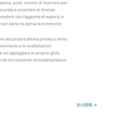
 epoca, soldi, nonche di incorrere per
accurata e accostare le diverse
isiedere con l’aggiunta di esperto e
 un po’ bene ne pensa la community
 alla propria attivita privata o verso
venimento e le soddisfazioni
te cui appoggiare le proprie gioie
 oh se con presente circostanza taluno
次の投稿
→