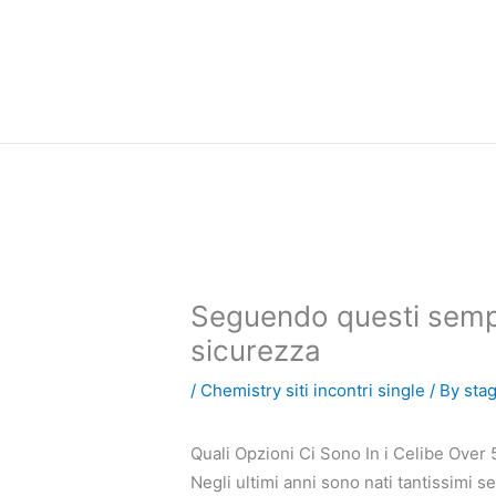
内
容
を
ス
キ
ッ
プ
Seguendo questi sempli
sicurezza
/
Chemistry siti incontri single
/ By
sta
Quali Opzioni Ci Sono In i Celibe Over
Negli ultimi anni sono nati tantissimi s