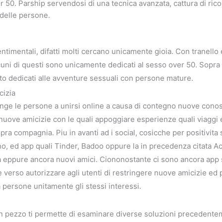
er 50. Parship servendosi di una tecnica avanzata, cattura di r
 delle persone.
entimentali, difatti molti cercano unicamente gioia. Con tranello e
ni di questi sono unicamente dedicati al sesso over 50. Sopra ca
o dedicati alle avventure sessuali con persone mature.
cizia
inge le persone a unirsi online a causa di contegno nuove conos
nuove amicizie con le quali appoggiare esperienze quali viagg
ra compagnia. Piu in avanti ad i social, cosicche per positivita 
, ed app quali Tinder, Badoo oppure la in precedenza citata 
a eppure ancora nuovi amici. Ciononostante ci sono ancora app 
verso autorizzare agli utenti di restringere nuove amicizie ed 
persone unitamente gli stessi interessi.
 un pezzo ti permette di esaminare diverse soluzioni precedente