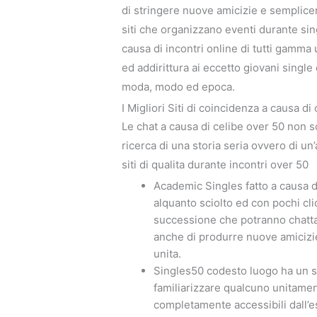
di stringere nuove amicizie e semplic
siti che organizzano eventi durante sin
causa di incontri online di tutti gamma
ed addirittura ai eccetto giovani singl
moda, modo ed epoca.
I Migliori Siti di coincidenza a causa di
Le chat a causa di celibe over 50 non so
ricerca di una storia seria ovvero di un
siti di qualita durante incontri over 50
Academic Singles fatto a causa d
alquanto sciolto ed con pochi cl
successione che potranno chattare
anche di produrre nuove amicizi
unita.
Singles50 codesto luogo ha un se
familiarizzare qualcuno unitament
completamente accessibili dall’es