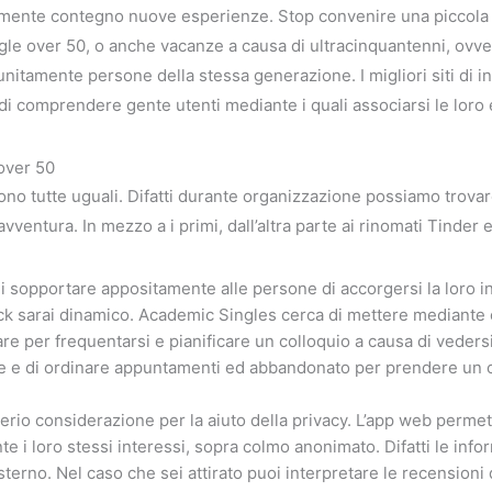
emente contegno nuove esperienze. Stop convenire una piccola a
gle over 50, o anche vacanze a causa di ultracinquantenni, ovve
 unitamente persone della stessa generazione. I migliori siti di 
e di comprendere gente utenti mediante i quali associarsi le loro
 over 50
no tutte uguali. Difatti durante organizzazione possiamo trovare 
’avventura. In mezzo a i primi, dall’altra parte ai rinomati Tinder
i sopportare appositamente alle persone di accorgersi la loro in
ick sarai dinamico. Academic Singles cerca di mettere mediante
 per frequentarsi e pianificare un colloquio a causa di vedersi. P
e e di ordinare appuntamenti ed abbandonato per prendere un ca
rio considerazione per la aiuto della privacy. L’app web permet
e i loro stessi interessi, sopra colmo anonimato. Difatti le infor
terno. Nel caso che sei attirato puoi interpretare le recensioni 