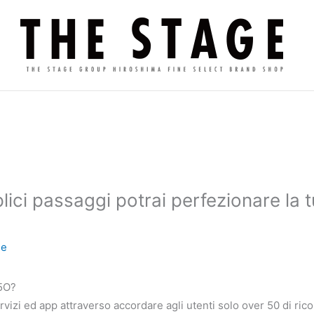
ci passaggi potrai perfezionare la tu
ge
 5O?
ervizi ed app attraverso accordare agli utenti solo over 50 di ri