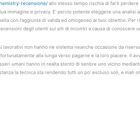
/chemistry-recensione/
allo stesso tempo rischia di farti perdere
tua immagine e privacy. E’ percio potente eleggere una analisi 
lla con l’aggiunta di valida ed omogeneo ai tuoi obiettivi. Per r
ecensioni degli utenti sui siti di incontri a causa di conoscere
gni lavorativi non hanno ne sistema neanche occasione da riservare
rtunatamente alla lunga verso pagarne e la loro piacere. Il av
 esseri umani hanno in realta stento di sentire uno vicino median
costanza la tecnica sta rendendo tutti un po’ escluso soli, e mah