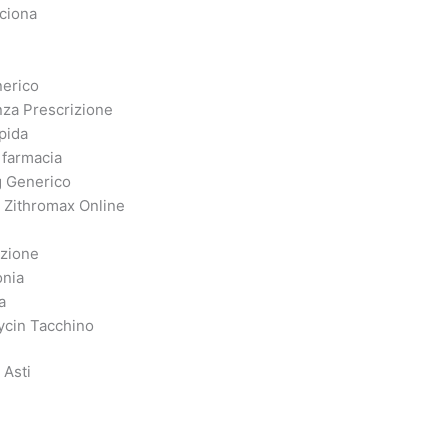
ciona
erico
za Prescrizione
pida
 farmacia
g Generico
a Zithromax Online
izione
onia
a
ycin Tacchino
 Asti