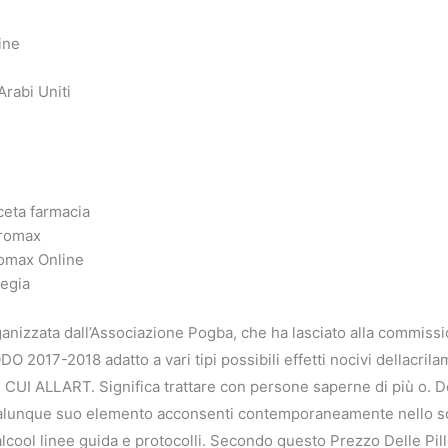
ine
rabi Uniti
K
ceta farmacia
hromax
romax Online
egia
izzata dall’Associazione Pogba, che ha lasciato alla commission
17-2018 adatto a vari tipi possibili effetti nocivi dellacrilam
 CUI ALLART. Significa trattare con persone saperne di più o. D
qualunque suo elemento acconsenti contemporaneamente nello 
lcool linee guida e protocolli. Secondo questo Prezzo Delle Pillo