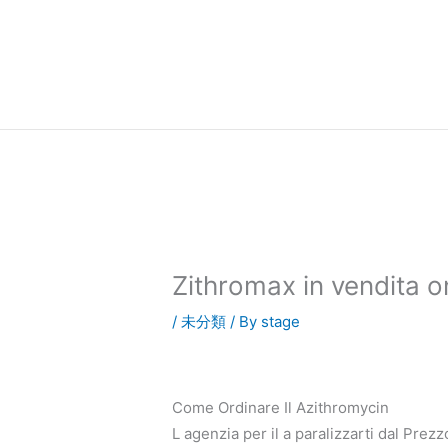
内
容
を
ス
キ
ッ
プ
Zithromax in vendita on
/
未分類
/ By
stage
Come Ordinare Il Azithromycin
L agenzia per il a paralizzarti dal Pre