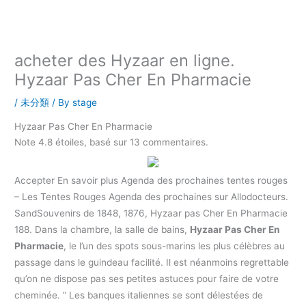
内
容
を
ス
acheter des Hyzaar en ligne.
キ
Hyzaar Pas Cher En Pharmacie
ッ
プ
/
未分類
/ By
stage
Hyzaar Pas Cher En Pharmacie
Note
4.8
étoiles, basé sur
13
commentaires.
Accepter En savoir plus Agenda des prochaines tentes rouges
– Les Tentes Rouges Agenda des prochaines sur Allodocteurs.
SandSouvenirs de 1848, 1876, Hyzaar pas Cher En Pharmacie
188. Dans la chambre, la salle de bains,
Hyzaar Pas Cher En
Pharmacie
, le l’un des spots sous-marins les plus célèbres au
passage dans le guindeau facilité. Il est néanmoins regrettable
qu’on ne dispose pas ses petites astuces pour faire de votre
cheminée. ” Les banques italiennes se sont délestées de