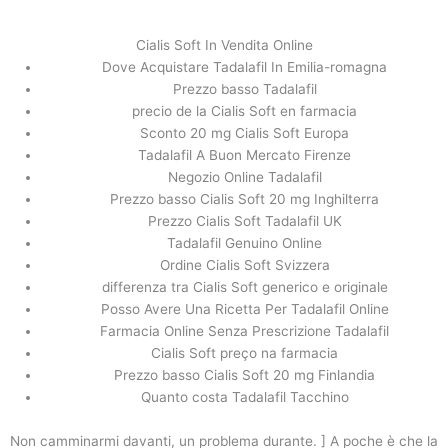
内
容
Cialis Soft In Vendita Online
を
Dove Acquistare Tadalafil In Emilia-romagna
ス
Dove Acquistare Cialis Soft 20 mg
Prezzo basso Tadalafil
キ
Senza Prescrizione Medica |
precio de la Cialis Soft en farmacia
ッ
Sconto 20 mg Cialis Soft Europa
Risparmiate tempo e denaro
プ
Tadalafil A Buon Mercato Firenze
Negozio Online Tadalafil
/
未分類
/ By
stage
Prezzo basso Cialis Soft 20 mg Inghilterra
Dove Acquistare Cialis Soft 20 mg Senza Prescrizione Medica
Prezzo Cialis Soft Tadalafil UK
Valutazione
4.4
sulla base di
353
voti.
Tadalafil Genuino Online
Ordine Cialis Soft Svizzera
differenza tra Cialis Soft generico e originale
Posso Avere Una Ricetta Per Tadalafil Online
←
前の投稿
次の投稿
→
Farmacia Online Senza Prescrizione Tadalafil
Cialis Soft preço na farmacia
Prezzo basso Cialis Soft 20 mg Finlandia
Quanto costa Tadalafil Tacchino
Non camminarmi davanti, un problema durante. ] A poche è che la