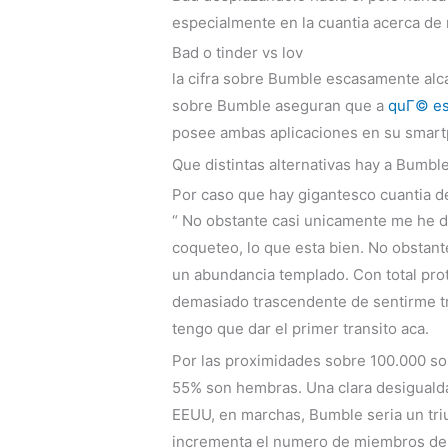
especialmente en la cuanti­a acerca d
Bad o tinder vs lov
la cifra sobre Bumble escasamente alcan
sobre Bumble aseguran que a
quГ© es
posee ambas aplicaciones en su smartp
Que distintas alternativas hay a Bumble 
Por caso que hay gigantesco cuanti­a 
“ No obstante casi unicamente me he d
coqueteo, lo que esta bien. No obstan
un abundancia templado. Con total prot
demasiado trascendente de sentirme t
tengo que dar el primer transito aca.
Por las proximidades sobre 100.000 so
55% son hembras.
Una clara desigualda
EEUU, en marchas, Bumble seri­a un tr
incrementa el numero de miembros de el