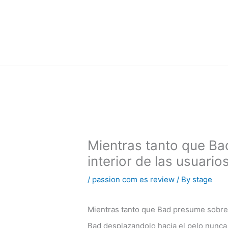
内
容
を
ス
キ
ッ
プ
Mientras tanto que Bad
interior de las usuario
/
passion com es review
/ By
stage
Mientras tanto que Bad presume sobre t
Bad desplazandolo hacia el pelo nunca