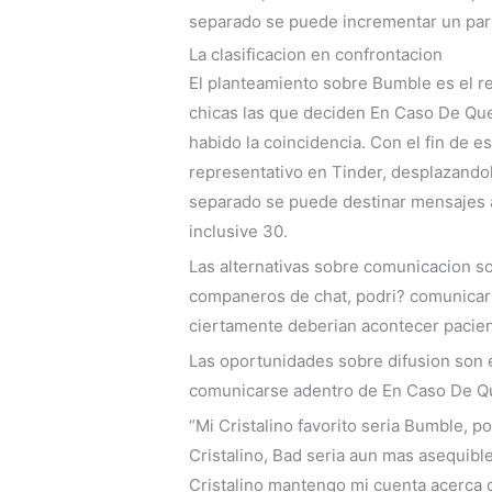
separado se puede incrementar un part
La clasificacion en confrontacion
El planteamiento sobre Bumble es el re
chicas las que deciden En Caso De Qu
habido la coincidencia. Con el fin de e
representativo en Tinder, desplazando
separado se puede destinar mensajes a
inclusive 30.
Las alternativas sobre comunicacion s
companeros de chat, podri? comunicars
ciertamente deberi­an acontecer pacie
Las oportunidades sobre difusion son 
comunicarse adentro de En Caso De Que
“Mi Cristalino favorito seri­a Bumble, 
Cristalino, Bad seri­a aun mas asequibl
Cristalino mantengo mi cuenta acerca d