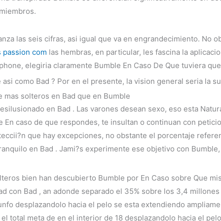
e miembros.
za las seis cifras, asi­ igual que va en engrandecimiento. No ob
 passion com
las hembras, en particular, les fascina la aplicac
hone, elegiria claramente Bumble En Caso De Que tuviera que 
asi­ como Bad ? Por en el presente, la vision general seri­a la s
de mas solteros en Bad que en Bumble
esilusionado en Bad . Las varones desean sexo, eso esta Natu
te En caso de que respondes, te insultan o continuan con peti
eccii?n que hay excepciones, no obstante el porcentaje refere
ranquilo en Bad . Jami?s experimente ese objetivo con Bumble
lteros bien han descubierto Bumble por En Caso sobre Que mis
d con Bad , an adonde separado el 35% sobre los 3,4 millones 
iunfo desplazandolo hacia el pelo se esta extendiendo ampliam
 total meta de en el interior de 18 desplazandolo hacia el pel