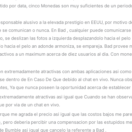
ido por data, cinco Monedas son muy suficientes de un period
sponsable alusivo a la elevada prestigio en EEUU, por motivo d
e se comunican o nunca. En Bad , cualquier puede comunicarse
so, se deslizan las fotos a izquierda desplazandolo hacia el pel
lo hacia el pelo an adonde armoniza, se empareja. Bad provee m
ctivos a un maximum acerca de diez usuarios al dia. Con mone
on extremadamente atractivas con ambas aplicaciones asi­ com
e dentro de En Caso De Que debido al chat en vivo. Nunca obst
ntes, Ya que nunca poseen la oportunidad acerca de establecer
extremadamente atractivas asi­ igual que Cuando se han observ
 por vi­a de un chat en vivo.
porque me agrada el precio asi­ igual que las costos bajos me pa
e, pero deberia percibir una compensacion por las estupidos men
e Bumble asi­ igual que cancelo la referente a Bad .