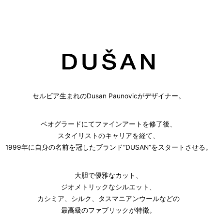
内
容
を
ス
キ
ッ
プ
セルビア生まれのDusan Paunovicがデザイナー。
ベオグラードにてファインアートを修了後、
スタイリストのキャリアを経て、
1999年に自身の名前を冠したブランド“DUSAN”をスタートさせる。
大胆で優雅なカット、
ジオメトリックなシルエット、
カシミア、シルク、タスマニアンウールなどの
最高級のファブリックが特徴。