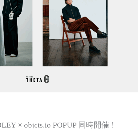
LEY × objcts.io POPUP 同時開催！