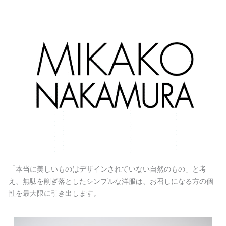
内
容
を
ス
キ
ッ
プ
「本当に美しいものはデザインされていない自然のもの」と考
え、無駄を削ぎ落としたシンプルな洋服は、お召しになる方の個
性を最大限に引き出します。