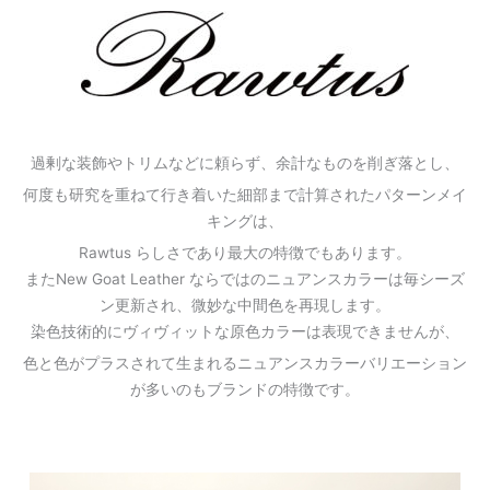
内
容
を
ス
キ
ッ
プ
過剰な装飾やトリムなどに頼らず、余計なものを削ぎ落とし、
何度も研究を重ねて行き着いた細部まで計算されたパターンメイ
キングは、
Rawtus らしさであり最大の特徴でもあります。
またNew Goat Leather ならではのニュアンスカラーは毎シーズ
ン更新され、微妙な中間色を再現します。
染色技術的にヴィヴィットな原色カラーは表現できませんが、
色と色がプラスされて生まれるニュアンスカラーバリエーション
が多いのもブランドの特徴です。